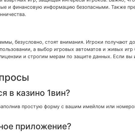
ные и финансовую информацию безопасными. Также пр
нничества.
раммы, безусловно, стоят внимания. Игроки получают д
пользовании, а выбор игровых автоматов и живых игр 
лицензии и строгим мерам по защите данных. Если вы
опросы
ся в казино 1вин?
 заполнив простую форму с вашим имейлом или номеро
ьное приложение?