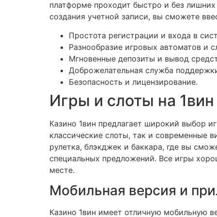
платформе проходит быстро и без лишних
создания учетной записи, вы сможете вве
Простота регистрации и входа в сис
Разнообразие игровых автоматов и с
Мгновенные депозиты и вывод средст
Доброжелательная служба поддержки
Безопасность и лицензирование.
Игры и слоты на 1вин
Казино 1вин предлагает широкий выбор иг
классические слоты, так и современные 
рулетка, блэкджек и баккара, где вы смо
специальных предложений. Все игры хоро
месте.
Мобильная версия и пр
Казино 1вин имеет отличную мобильную ве