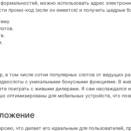
 формальностей, можно использовать адрес электронн
сти промо-код (если он имеется) и получить щедрые б
тему.
лотов.
в.
.
р, в том числе сотни популярных слотов от ведущих р
видеослоты с уникальными бонусными функциями. В жив
жете поиграть с живыми дилерами. Я сам наслаждался и
шо оптимизированы для мобильных устройств, что позв
иложение
рсию, что делает его идеальным для пользователей, 