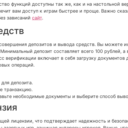
тво функций доступны так же, как и на настольной ве
спечит вам доступ к играм быстрее и проще. Важно ска
без зависаний
сайт
.
едств
совершения депозитов и вывода средств. Вы можете и
Минимальный депозит составляет всего 100 рублей, а
есс верификации включает в себя загрузку документов
овых операций.
для депозита.
е транзакцию.
тавьте необходимые документы и выберите способ выво
нзия
щей лицензии, что подтверждает надежность и безопа
ы азартных игр, защищая интересы игроков. Важно, чт