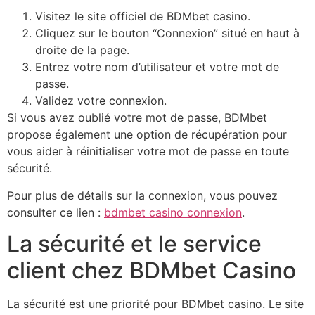
Visitez le site officiel de BDMbet casino.
Cliquez sur le bouton “Connexion” situé en haut à
droite de la page.
Entrez votre nom d’utilisateur et votre mot de
passe.
Validez votre connexion.
Si vous avez oublié votre mot de passe, BDMbet
propose également une option de récupération pour
vous aider à réinitialiser votre mot de passe en toute
sécurité.
Pour plus de détails sur la connexion, vous pouvez
consulter ce lien :
bdmbet casino connexion
.
La sécurité et le service
client chez BDMbet Casino
La sécurité est une priorité pour BDMbet casino. Le site