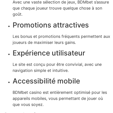
Avec une vaste sélection de jeux, BDMbet s’assure
que chaque joueur trouve quelque chose à son
goût.
Promotions attractives
Les bonus et promotions fréquents permettent aux
joueurs de maximiser leurs gains.
Expérience utilisateur
Le site est conçu pour être convivial, avec une
navigation simple et intuitive.
Accessibilité mobile
BDMbet casino est entièrement optimisé pour les
appareils mobiles, vous permettant de jouer où
que vous soyez.