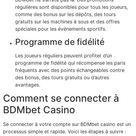
régulières sont disponibles pour tous les joueurs,
comme des bonus sur les dépôts, des tours
gratuits sur les machines à sous et des offres
spéciales pour les événements sportifs.
Programme de fidélité
Les joueurs réguliers peuvent profiter d’un
programme de fidélité qui récompense les paris
fréquents avec des points échangeables contre
des bonus, des tours gratuits ou d’autres
avantages.
Comment se connecter à
BDMbet Casino
Se connecter à votre compte sur BDMbet casino est un
processus simple et rapide. Voici les étapes à suivre :