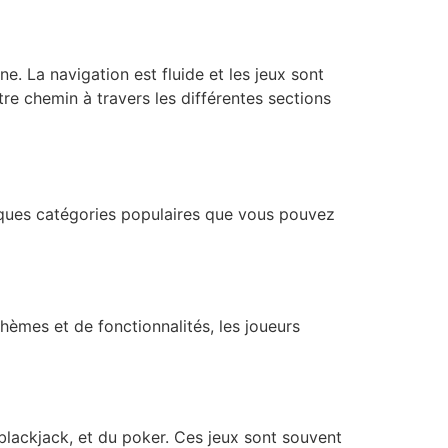
. La navigation est fluide et les jeux sont
e chemin à travers les différentes sections
elques catégories populaires que vous pouvez
hèmes et de fonctionnalités, les joueurs
blackjack, et du poker. Ces jeux sont souvent