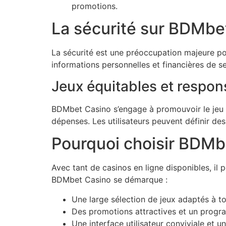
promotions.
La sécurité sur BDMbe
La sécurité est une préoccupation majeure po
informations personnelles et financières de ses
Jeux équitables et respon
BDMbet Casino s’engage à promouvoir le jeu re
dépenses. Les utilisateurs peuvent définir de
Pourquoi choisir BDMb
Avec tant de casinos en ligne disponibles, il p
BDMbet Casino se démarque :
Une large sélection de jeux adaptés à to
Des promotions attractives et un progr
Une interface utilisateur conviviale et un