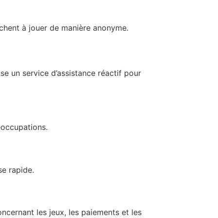
rchent à jouer de manière anonyme.
se un service d’assistance réactif pour
éoccupations.
se rapide.
cernant les jeux, les paiements et les