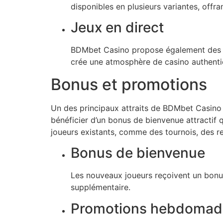
disponibles en plusieurs variantes, offran
Jeux en direct
BDMbet Casino propose également des jeux
crée une atmosphère de casino authenti
Bonus et promotions
Un des principaux attraits de BDMbet Casino
bénéficier d’un bonus de bienvenue attractif 
joueurs existants, comme des tournois, des re
Bonus de bienvenue
Les nouveaux joueurs reçoivent un bonus
supplémentaire.
Promotions hebdomad