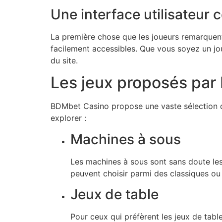
Une interface utilisateur 
La première chose que les joueurs remarquent
facilement accessibles. Que vous soyez un jo
du site.
Les jeux proposés pa
BDMbet Casino propose une vaste sélection de
explorer :
Machines à sous
Les machines à sous sont sans doute les 
peuvent choisir parmi des classiques ou
Jeux de table
Pour ceux qui préfèrent les jeux de tabl