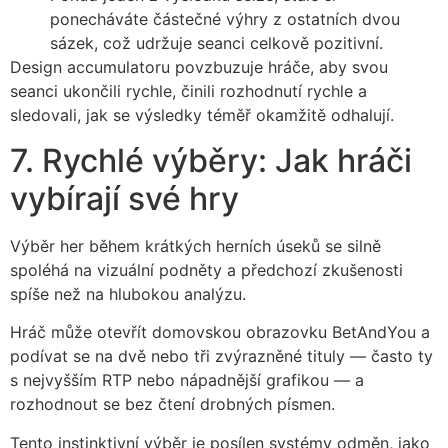
ponecháváte částečné výhry z ostatních dvou
sázek, což udržuje seanci celkově pozitivní.
Design accumulatoru povzbuzuje hráče, aby svou
seanci ukončili rychle, činili rozhodnutí rychle a
sledovali, jak se výsledky téměř okamžitě odhalují.
7. Rychlé výběry: Jak hráči
vybírají své hry
Výběr her během krátkých herních úseků se silně
spoléhá na vizuální podněty a předchozí zkušenosti
spíše než na hlubokou analýzu.
Hráč může otevřít domovskou obrazovku BetAndYou a
podívat se na dvě nebo tři zvýrazněné tituly — často ty
s nejvyšším RTP nebo nápadnější grafikou — a
rozhodnout se bez čtení drobných písmen.
Tento instinktivní výběr je posílen systémy odměn, jako