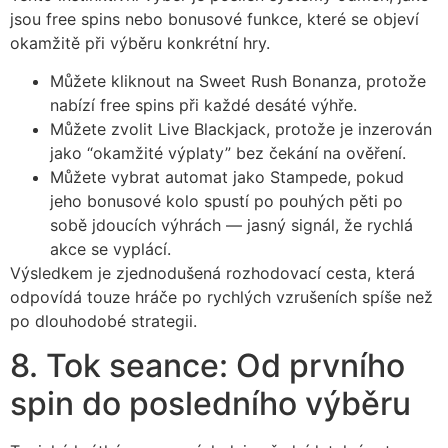
jsou free spins nebo bonusové funkce, které se objeví
okamžitě při výběru konkrétní hry.
Můžete kliknout na Sweet Rush Bonanza, protože
nabízí free spins při každé desáté výhře.
Můžete zvolit Live Blackjack, protože je inzerován
jako “okamžité výplaty” bez čekání na ověření.
Můžete vybrat automat jako Stampede, pokud
jeho bonusové kolo spustí po pouhých pěti po
sobě jdoucích výhrách — jasný signál, že rychlá
akce se vyplácí.
Výsledkem je zjednodušená rozhodovací cesta, která
odpovídá touze hráče po rychlých vzrušeních spíše než
po dlouhodobé strategii.
8. Tok seance: Od prvního
spin do posledního výběru