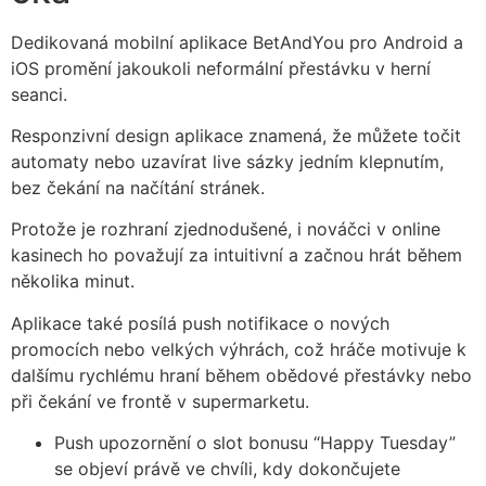
Dedikovaná mobilní aplikace BetAndYou pro Android a
iOS promění jakoukoli neformální přestávku v herní
seanci.
Responzivní design aplikace znamená, že můžete točit
automaty nebo uzavírat live sázky jedním klepnutím,
bez čekání na načítání stránek.
Protože je rozhraní zjednodušené, i nováčci v online
kasinech ho považují za intuitivní a začnou hrát během
několika minut.
Aplikace také posílá push notifikace o nových
promocích nebo velkých výhrách, což hráče motivuje k
dalšímu rychlému hraní během obědové přestávky nebo
při čekání ve frontě v supermarketu.
Push upozornění o slot bonusu “Happy Tuesday”
se objeví právě ve chvíli, kdy dokončujete