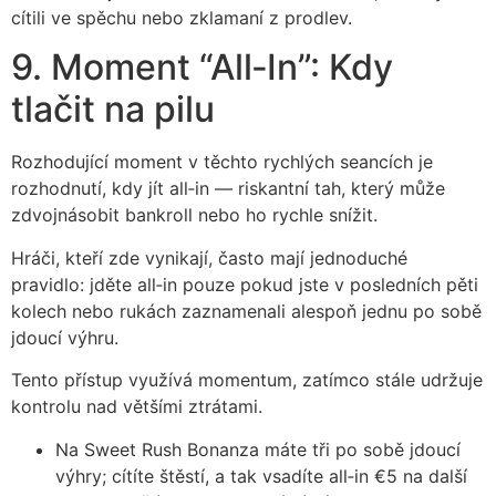
cítili ve spěchu nebo zklamaní z prodlev.
9. Moment “All‑In”: Kdy
tlačit na pilu
Rozhodující moment v těchto rychlých seancích je
rozhodnutí, kdy jít all‑in — riskantní tah, který může
zdvojnásobit bankroll nebo ho rychle snížit.
Hráči, kteří zde vynikají, často mají jednoduché
pravidlo: jděte all‑in pouze pokud jste v posledních pěti
kolech nebo rukách zaznamenali alespoň jednu po sobě
jdoucí výhru.
Tento přístup využívá momentum, zatímco stále udržuje
kontrolu nad většími ztrátami.
Na Sweet Rush Bonanza máte tři po sobě jdoucí
výhry; cítíte štěstí, a tak vsadíte all‑in €5 na další