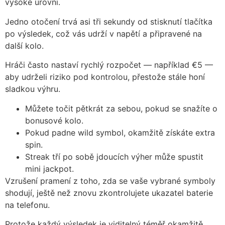
vysoké úrovni.
Jedno otočení trvá asi tři sekundy od stisknutí tlačítka
po výsledek, což vás udrží v napětí a připravené na
další kolo.
Hráči často nastaví rychlý rozpočet — například €5 —
aby udrželi riziko pod kontrolou, přestože stále honí
sladkou výhru.
Můžete točit pětkrát za sebou, pokud se snažíte o
bonusové kolo.
Pokud padne wild symbol, okamžitě získáte extra
spin.
Streak tří po sobě jdoucích výher může spustit
mini jackpot.
Vzrušení pramení z toho, zda se vaše vybrané symboly
shodují, ještě než znovu zkontrolujete ukazatel baterie
na telefonu.
Protože každý výsledek je viditelný téměř okamžitě,