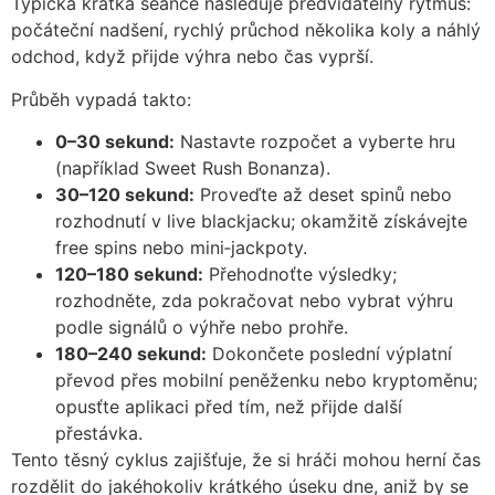
Typická krátká seance následuje předvídatelný rytmus:
počáteční nadšení, rychlý průchod několika koly a náhlý
odchod, když přijde výhra nebo čas vyprší.
Průběh vypadá takto:
0–30 sekund:
Nastavte rozpočet a vyberte hru
(například Sweet Rush Bonanza).
30–120 sekund:
Proveďte až deset spinů nebo
rozhodnutí v live blackjacku; okamžitě získávejte
free spins nebo mini‑jackpoty.
120–180 sekund:
Přehodnoťte výsledky;
rozhodněte, zda pokračovat nebo vybrat výhru
podle signálů o výhře nebo prohře.
180–240 sekund:
Dokončete poslední výplatní
převod přes mobilní peněženku nebo kryptoměnu;
opusťte aplikaci před tím, než přijde další
přestávka.
Tento těsný cyklus zajišťuje, že si hráči mohou herní čas
rozdělit do jakéhokoliv krátkého úseku dne, aniž by se