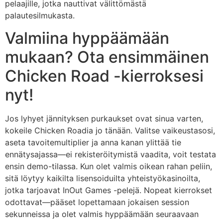
pelaajille, jotka nauttivat välittömästä
palautesilmukasta.
Valmiina hyppäämään
mukaan? Ota ensimmäinen
Chicken Road -kierroksesi
nyt!
Jos lyhyet jännityksen purkaukset ovat sinua varten,
kokeile Chicken Roadia jo tänään. Valitse vaikeustasosi,
aseta tavoitemultiplier ja anna kanan ylittää tie
ennätysajassa—ei rekisteröitymistä vaadita, voit testata
ensin demo-tilassa. Kun olet valmis oikean rahan peliin,
sitä löytyy kaikilta lisensoiduilta yhteistyökasinoilta,
jotka tarjoavat InOut Games -pelejä. Nopeat kierrokset
odottavat—pääset lopettamaan jokaisen session
sekunneissa ja olet valmis hyppäämään seuraavaan