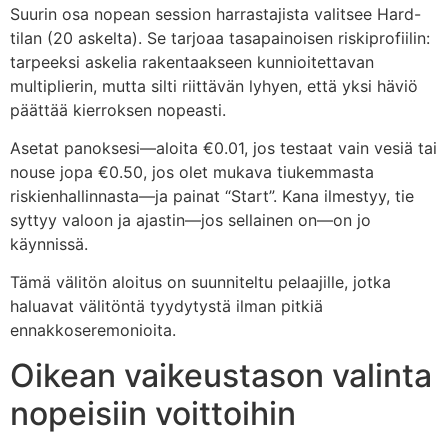
Suurin osa nopean session harrastajista valitsee Hard-
tilan (20 askelta). Se tarjoaa tasapainoisen riskiprofiilin:
tarpeeksi askelia rakentaakseen kunnioitettavan
multiplierin, mutta silti riittävän lyhyen, että yksi häviö
päättää kierroksen nopeasti.
Asetat panoksesi—aloita €0.01, jos testaat vain vesiä tai
nouse jopa €0.50, jos olet mukava tiukemmasta
riskienhallinnasta—ja painat “Start”. Kana ilmestyy, tie
syttyy valoon ja ajastin—jos sellainen on—on jo
käynnissä.
Tämä välitön aloitus on suunniteltu pelaajille, jotka
haluavat välitöntä tyydytystä ilman pitkiä
ennakkoseremonioita.
Oikean vaikeustason valinta
nopeisiin voittoihin