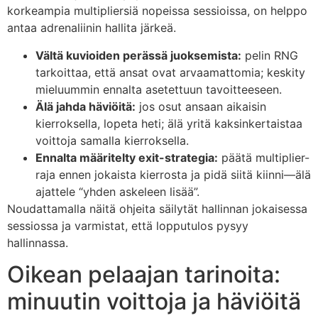
korkeampia multipliersiä nopeissa sessioissa, on helppo
antaa adrenaliinin hallita järkeä.
Vältä kuvioiden perässä juoksemista:
pelin RNG
tarkoittaa, että ansat ovat arvaamattomia; keskity
mieluummin ennalta asetettuun tavoitteeseen.
Älä jahda häviöitä:
jos osut ansaan aikaisin
kierroksella, lopeta heti; älä yritä kaksinkertaistaa
voittoja samalla kierroksella.
Ennalta määritelty exit-strategia:
päätä multiplier-
raja ennen jokaista kierrosta ja pidä siitä kiinni—älä
ajattele “yhden askeleen lisää”.
Noudattamalla näitä ohjeita säilytät hallinnan jokaisessa
sessiossa ja varmistat, että lopputulos pysyy
hallinnassa.
Oikean pelaajan tarinoita:
minuutin voittoja ja häviöitä