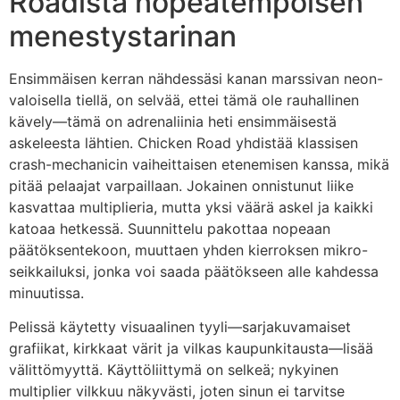
Roadista nopeatempoisen
menestystarinan
Ensimmäisen kerran nähdessäsi kanan marssivan neon-
valoisella tiellä, on selvää, ettei tämä ole rauhallinen
kävely—tämä on adrenaliinia heti ensimmäisestä
askeleesta lähtien. Chicken Road yhdistää klassisen
crash-mechanicin vaiheittaisen etenemisen kanssa, mikä
pitää pelaajat varpaillaan. Jokainen onnistunut liike
kasvattaa multiplieria, mutta yksi väärä askel ja kaikki
katoaa hetkessä. Suunnittelu pakottaa nopeaan
päätöksentekoon, muuttaen yhden kierroksen mikro-
seikkailuksi, jonka voi saada päätökseen alle kahdessa
minuutissa.
Pelissä käytetty visuaalinen tyyli—sarjakuvamaiset
grafiikat, kirkkaat värit ja vilkas kaupunkitausta—lisää
välittömyyttä. Käyttöliittymä on selkeä; nykyinen
multiplier vilkkuu näkyvästi, joten sinun ei tarvitse