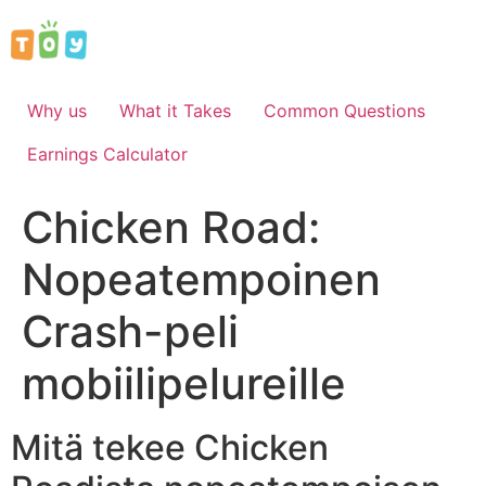
Skip
to
content
Why us
What it Takes
Common Questions
Earnings Calculator
Chicken Road:
Nopeatempoinen
Crash-peli
mobiilipelureille
Mitä tekee Chicken