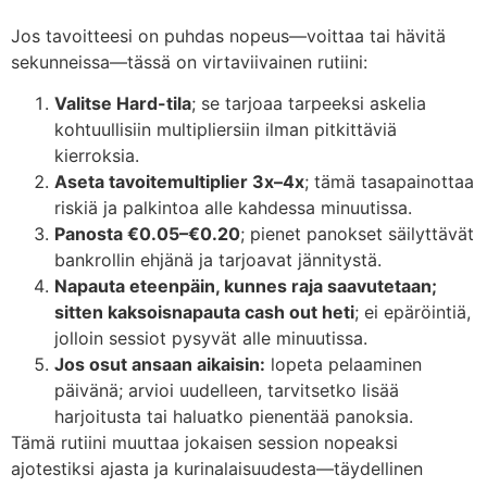
Jos tavoitteesi on puhdas nopeus—voittaa tai hävitä
sekunneissa—tässä on virtaviivainen rutiini:
Valitse Hard-tila
; se tarjoaa tarpeeksi askelia
kohtuullisiin multipliersiin ilman pitkittäviä
kierroksia.
Aseta tavoitemultiplier 3x–4x
; tämä tasapainottaa
riskiä ja palkintoa alle kahdessa minuutissa.
Panosta €0.05–€0.20
; pienet panokset säilyttävät
bankrollin ehjänä ja tarjoavat jännitystä.
Napauta eteenpäin, kunnes raja saavutetaan;
sitten kaksoisnapauta cash out heti
; ei epäröintiä,
jolloin sessiot pysyvät alle minuutissa.
Jos osut ansaan aikaisin:
lopeta pelaaminen
päivänä; arvioi uudelleen, tarvitsetko lisää
harjoitusta tai haluatko pienentää panoksia.
Tämä rutiini muuttaa jokaisen session nopeaksi
ajotestiksi ajasta ja kurinalaisuudesta—täydellinen