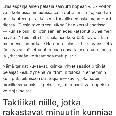
Eräs espanjalainen pelaaja saavutti nopean €127 voiton
vain kolmessa minuutissa cash outtaamalla 4x, kun hän
osui kahteen peräkkäiseen turvalliseen askelmaan Hard-
tilassa. “Tiesin tavoitteeni ulkoa,” hän kertoi chatissa
—“kun se osui 4x, otin sen; en edes katsonut puhelimen
näyttöä.” Toisaalta brasilialainen koki €50 häviön, kun
hän meni liian pitkälle Hardcore-tilassa; hän myönsi, että
jännitys sai hänet unohtamaan ennalta asetetun rajansa
ja yrittämään korkeampaa multiplieria.
Nämä tarinat kuvaavat, kuinka lyhyet sessiot pitävät
pelaajat keskittyneinä välittömiin tuloksiin ennemmin
kuin pitkäaikaiseen strategiaan—kuvio, joka sopii
monille satunnaisille pelaajille, jotka nauttivat nopeista
voittojaksoista.
Taktiikat niille, jotka
rakastavat minuutin kunniaa