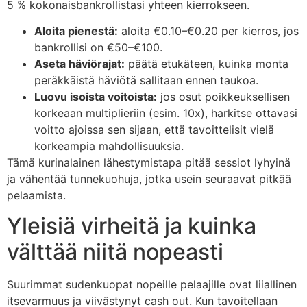
5 % kokonaisbankrollistasi yhteen kierrokseen.
Aloita pienestä:
aloita €0.10–€0.20 per kierros, jos
bankrollisi on €50–€100.
Aseta häviörajat:
päätä etukäteen, kuinka monta
peräkkäistä häviötä sallitaan ennen taukoa.
Luovu isoista voitoista:
jos osut poikkeuksellisen
korkeaan multiplieriin (esim. 10x), harkitse ottavasi
voitto ajoissa sen sijaan, että tavoittelisit vielä
korkeampia mahdollisuuksia.
Tämä kurinalainen lähestymistapa pitää sessiot lyhyinä
ja vähentää tunnekuohuja, jotka usein seuraavat pitkää
pelaamista.
Yleisiä virheitä ja kuinka
välttää niitä nopeasti
Suurimmat sudenkuopat nopeille pelaajille ovat liiallinen
itsevarmuus ja viivästynyt cash out. Kun tavoitellaan