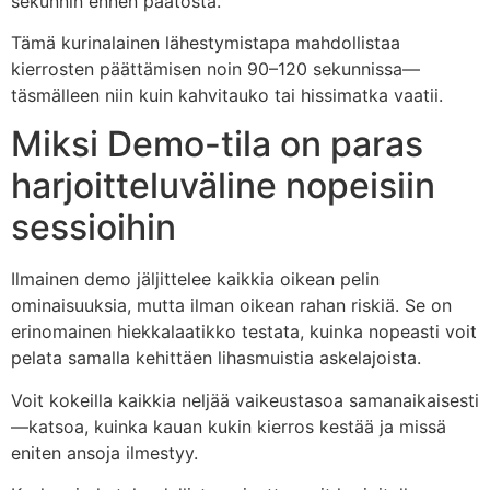
sekunnin ennen päätöstä.
Tämä kurinalainen lähestymistapa mahdollistaa
kierrosten päättämisen noin 90–120 sekunnissa—
täsmälleen niin kuin kahvitauko tai hissimatka vaatii.
Miksi Demo-tila on paras
harjoitteluväline nopeisiin
sessioihin
Ilmainen demo jäljittelee kaikkia oikean pelin
ominaisuuksia, mutta ilman oikean rahan riskiä. Se on
erinomainen hiekkalaatikko testata, kuinka nopeasti voit
pelata samalla kehittäen lihasmuistia askelajoista.
Voit kokeilla kaikkia neljää vaikeustasoa samanaikaisesti
—katsoa, kuinka kauan kukin kierros kestää ja missä
eniten ansoja ilmestyy.