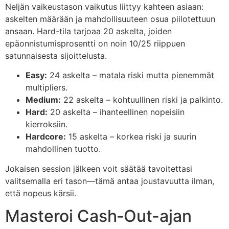
Neljän vaikeustason vaikutus liittyy kahteen asiaan:
askelten määrään ja mahdollisuuteen osua piilotettuun
ansaan. Hard-tila tarjoaa 20 askelta, joiden
epäonnistumisprosentti on noin 10/25 riippuen
satunnaisesta sijoittelusta.
Easy:
24 askelta – matala riski mutta pienemmät
multipliers.
Medium:
22 askelta – kohtuullinen riski ja palkinto.
Hard:
20 askelta – ihanteellinen nopeisiin
kierroksiin.
Hardcore:
15 askelta – korkea riski ja suurin
mahdollinen tuotto.
Jokaisen session jälkeen voit säätää tavoitettasi
valitsemalla eri tason—tämä antaa joustavuutta ilman,
että nopeus kärsii.
Masteroi Cash‑Out-ajan