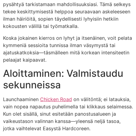
pysähtyä tarkistamaan mahdollisuuksiasi. Tämä selkeys
tekee keskittymisestä helppoa seuraavaan askeleeseen
ilman häiriöitä, sopien täydellisesti lyhyisiin hetkiin
kokousten välillä tai työmatkalla.
Koska jokainen kierros on lyhyt ja itsenäinen, voit pelata
kymmeniä sessioita tunnissa ilman väsymystä tai
ajatuskatkoksia—täsmälleen mitä korkean intensiteetin
pelaajat kaipaavat.
Aloittaminen: Valmistaudu
sekunneissa
Launchaaminen
Chicken Road
on välitöntä; ei latauksia,
vain nopea napautus puhelimella tai klikkaus selaimessa.
Kun olet sisällä, sinut esitetään panostusalueen ja
vaikeustason valinnan kanssa—yleensä neljä tasoa,
jotka vaihtelevat Easystä Hardcoreen.