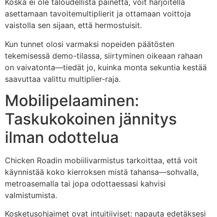
Koska ei ole taloudellista painetta, voit harjoitella
asettamaan tavoitemultiplierit ja ottamaan voittoja
vaistolla sen sijaan, että hermostuisit.
Kun tunnet olosi varmaksi nopeiden päätösten
tekemisessä demo-tilassa, siirtyminen oikeaan rahaan
on vaivatonta—tiedät jo, kuinka monta sekuntia kestää
saavuttaa valittu multiplier-raja.
Mobilipelaaminen:
Taskukokoinen jännitys
ilman odottelua
Chicken Roadin mobiilivarmistus tarkoittaa, että voit
käynnistää koko kierroksen mistä tahansa—sohvalla,
metroasemalla tai jopa odottaessasi kahvisi
valmistumista.
Kosketusohjaimet ovat intuitiiviset: napauta edetäksesi