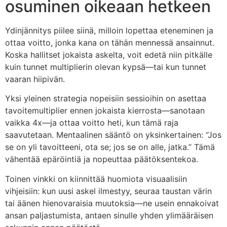
osuminen oikeaan hetkeen
Ydinjännitys piilee siinä, milloin lopettaa eteneminen ja
ottaa voitto, jonka kana on tähän mennessä ansainnut.
Koska hallitset jokaista askelta, voit edetä niin pitkälle
kuin tunnet multiplierin olevan kypsä—tai kun tunnet
vaaran hiipivän.
Yksi yleinen strategia nopeisiin sessioihin on asettaa
tavoitemultiplier ennen jokaista kierrosta—sanotaan
vaikka 4x—ja ottaa voitto heti, kun tämä raja
saavutetaan. Mentaalinen sääntö on yksinkertainen: “Jos
se on yli tavoitteeni, ota se; jos se on alle, jatka.” Tämä
vähentää epäröintiä ja nopeuttaa päätöksentekoa.
Toinen vinkki on kiinnittää huomiota visuaalisiin
vihjeisiin: kun uusi askel ilmestyy, seuraa taustan värin
tai äänen hienovaraisia muutoksia—ne usein ennakoivat
ansan paljastumista, antaen sinulle yhden ylimääräisen