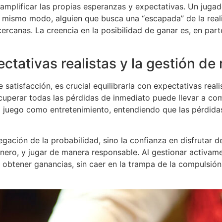
 amplificar las propias esperanzas y expectativas. Un juga
l mismo modo, alguien que busca una “escapada” de la real
ercanas. La creencia en la posibilidad de ganar es, en part
ctativas realistas y la gestión de
e satisfacción, es crucial equilibrarla con expectativas real
uperar todas las pérdidas de inmediato puede llevar a com
el juego como entretenimiento, entendiendo que las pérdida
egación de la probabilidad, sino la confianza en disfrutar 
inero, y jugar de manera responsable. Al gestionar activam
de obtener ganancias, sin caer en la trampa de la compulsión