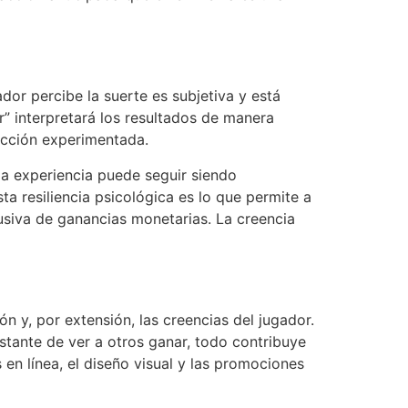
dor percibe la suerte es subjetiva y está
r” interpretará los resultados de manera
facción experimentada.
 la experiencia puede seguir siendo
ta resiliencia psicológica es lo que permite a
usiva de ganancias monetarias. La creencia
n y, por extensión, las creencias del jugador.
nstante de ver a otros ganar, todo contribuye
en línea, el diseño visual y las promociones