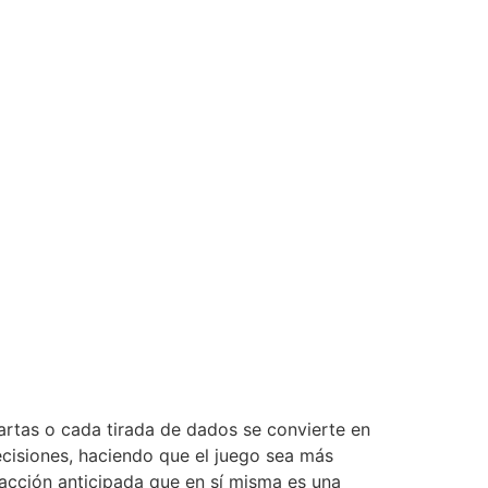
artas o cada tirada de dados se convierte en
ecisiones, haciendo que el juego sea más
sfacción anticipada que en sí misma es una