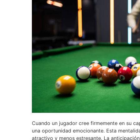
Cuando un jugador cree firmemente en su cap
una oportunidad emocionante. Esta mentalidad
atractivo y menos estresante. La anticipación