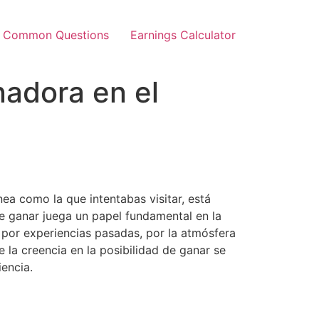
Common Questions
Earnings Calculator
nadora en el
nea como la que intentabas visitar, está
 de ganar juega un papel fundamental en la
 por experiencias pasadas, por la atmósfera
e la creencia en la posibilidad de ganar se
encia.