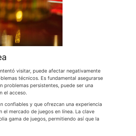
ea
ntentó visitar, puede afectar negativamente
problemas técnicos. Es fundamental asegurarse
tan problemas persistentes, puede ser una
n el acceso.
ean confiables y que ofrezcan una experiencia
n el mercado de juegos en línea. La clave
plia gama de juegos, permitiendo así que la