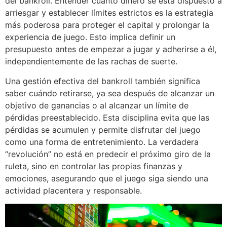
del bankroll. Entender cuánto dinero se está dispuesto a
arriesgar y establecer límites estrictos es la estrategia
más poderosa para proteger el capital y prolongar la
experiencia de juego. Esto implica definir un
presupuesto antes de empezar a jugar y adherirse a él,
independientemente de las rachas de suerte.
Una gestión efectiva del bankroll también significa
saber cuándo retirarse, ya sea después de alcanzar un
objetivo de ganancias o al alcanzar un límite de
pérdidas preestablecido. Esta disciplina evita que las
pérdidas se acumulen y permite disfrutar del juego
como una forma de entretenimiento. La verdadera
“revolución” no está en predecir el próximo giro de la
ruleta, sino en controlar las propias finanzas y
emociones, asegurando que el juego siga siendo una
actividad placentera y responsable.