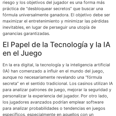
riesgo y los objetivos del jugador es una forma más
práctica de “desbloquear secretos” que buscar una
fórmula universalmente ganadora. El objetivo debe ser
maximizar el entretenimiento y minimizar las pérdidas
inevitables, en lugar de perseguir una utopía de
ganancias garantizadas.
El Papel de la Tecnología y la IA
en el Juego
En la era digital, la tecnología y la inteligencia artificial
(IA) han comenzado a influir en el mundo del juego,
aunque no necesariamente revelando una “fórmula
secreta” en el sentido tradicional. Los casinos utilizan IA
para analizar patrones de juego, mejorar la seguridad y
personalizar la experiencia del jugador. Por otro lado,
los jugadores avanzados podrían emplear software
para analizar probabilidades o tendencias en juegos
específicos, especialmente en aquellos con un