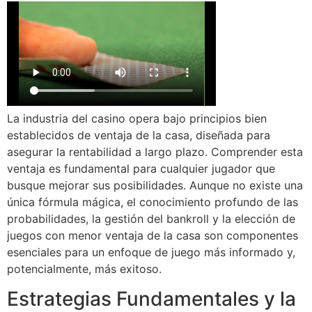
La industria del casino opera bajo principios bien
establecidos de ventaja de la casa, diseñada para
asegurar la rentabilidad a largo plazo. Comprender esta
ventaja es fundamental para cualquier jugador que
busque mejorar sus posibilidades. Aunque no existe una
única fórmula mágica, el conocimiento profundo de las
probabilidades, la gestión del bankroll y la elección de
juegos con menor ventaja de la casa son componentes
esenciales para un enfoque de juego más informado y,
potencialmente, más exitoso.
Estrategias Fundamentales y la