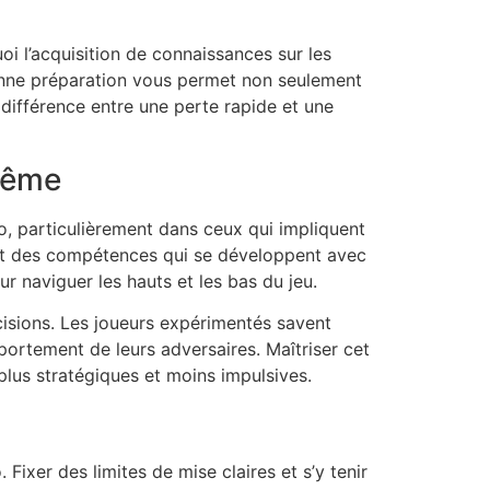
i l’acquisition de connaissances sur les
 bonne préparation vous permet non seulement
 différence entre une perte rapide et une
même
o, particulièrement dans ceux qui impliquent
 sont des compétences qui se développent avec
ur naviguer les hauts et les bas du jeu.
écisions. Les joueurs expérimentés savent
portement de leurs adversaires. Maîtriser cet
lus stratégiques et moins impulsives.
ixer des limites de mise claires et s’y tenir