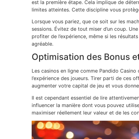
est la première étape. Cela implique de déter
limites atteintes. Cette discipline vous prot
Lorsque vous pariez, que ce soit sur les machin
sessions. Évitez de tout miser d’un coup. Une
profiter de l’expérience, même si les résultat
agréable.
Optimisation des Bonus et
Les casinos en ligne comme Pandido Casino o
l’expérience des joueurs. Tirer parti de ces 
augmenter votre capital de jeu et vous donner
Il est cependant essentiel de lire attentiveme
influencer la manière dont vous pouvez utili
maximiser réellement leur valeur et de les con