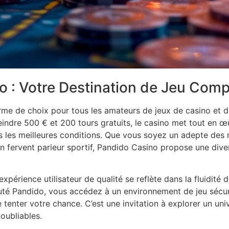
 : Votre Destination de Jeu Comp
e de choix pour tous les amateurs de jeux de casino et de
ndre 500 € et 200 tours gratuits, le casino met tout en œu
s les meilleures conditions. Que vous soyez un adepte des
 un fervent parieur sportif, Pandido Casino propose une diver
érience utilisateur de qualité se reflète dans la fluidité d
té Pandido, vous accédez à un environnement de jeu sécuri
enter votre chance. C’est une invitation à explorer un univ
oubliables.