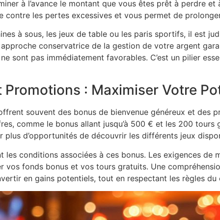
miner à l’avance le montant que vous êtes prêt à perdre et 
ège contre les pertes excessives et vous permet de prolonge
es à sous, les jeux de table ou les paris sportifs, il est ju
 approche conservatrice de la gestion de votre argent gara
s ne sont pas immédiatement favorables. C’est un pilier esse
 Promotions : Maximiser Votre Pot
ffrent souvent des bonus de bienvenue généreux et des pro
offres, comme le bonus allant jusqu’à 500 € et les 200 tour
 plus d’opportunités de découvrir les différents jeux dispon
nt les conditions associées à ces bonus. Les exigences de m
ser vos fonds bonus et vos tours gratuits. Une compréhensi
vertir en gains potentiels, tout en respectant les règles du 