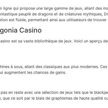
n ligne qui propose une large gamme de jeux, allant des m
 fantastique peuplé de dragons et de créatures mythiques, 
ation est fluide, permettant ainsi aux utilisateurs de trouver
agonia Casino
asino est sa vaste bibliothèque de jeux. Voici un aperçu de
ines à sous, allant des classiques aux plus modernes. C
qui augmentent les chances de gains.
pas en reste avec une sélection de jeux tels que le blackjac
e, que ce soit par le biais de graphismes de haute qualité ou