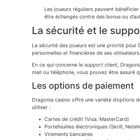
Les joueurs réguliers peuvent bénéficie
être échangés contre des bonus ou d’au
La sécurité et le suppo
La sécurité des joueurs est une priorité pou
personnelles et financières de ses utilisateurs
En ce qui concerne le support client, Dragoni
mail ou téléphone, vous pouvez être assuré q
Les options de paiement
Dragonia casino offre une variété d’options d
utiliser :
Cartes de crédit (Visa, MasterCard)
Portefeuilles électroniques (Skrill, Netell
Virements bancaires