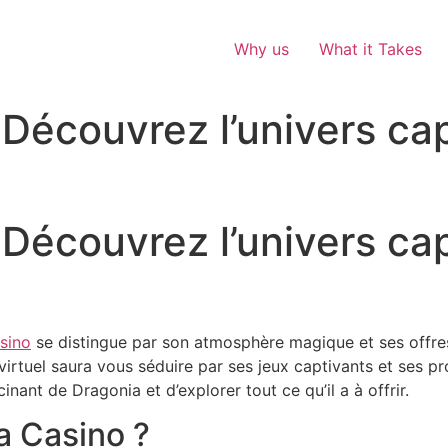
Why us
What it Takes
 Découvrez l’univers ca
 Découvrez l’univers ca
sino
se distingue par son atmosphère magique et ses offre
irtuel saura vous séduire par ses jeux captivants et ses pr
nant de Dragonia et d’explorer tout ce qu’il a à offrir.
a Casino ?