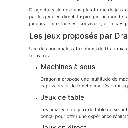
Dragonia casino est une plateforme de jeux e
par les jeux en direct. Inspiré par un monde
joueurs. L’interface est conviviale, et la navig
Les jeux proposés par Dr
Une des principales attractions de Dragonia c
trouverez :
Machines à sous
Dragonia propose une multitude de mach
captivants et de fonctionnalités bonus 
Jeux de table
Les amateurs de jeux de table ne seront 
conçu pour offrir une expérience réalist
Jeux en direct