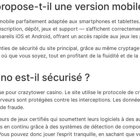
ropose-t-il une version mobil
mobile parfaitement adaptée aux smartphones et tablettes.
inscription, dépôt, jeux et support — s’affichent correctemen
pareils iOS et Android, offrant un accès rapide aux jeux les
nties de sécurité du site principal, grâce au même cryptag
 où que vous soyez, tout en profitant de la fluidité et de la
no est-il sécurisé ?
ue pour crazytower casino. Le site utilise le protocole de c
rveurs sont protégées contre les interceptions. Les donnée
 de fraude.
eurs de jeux certifiés qui soumettent leurs logiciels à des aud
ées en continu grâce à des systèmes de détection de compor
s. Vous pouvez donc jouer l’esprit tranquille, en sachant que