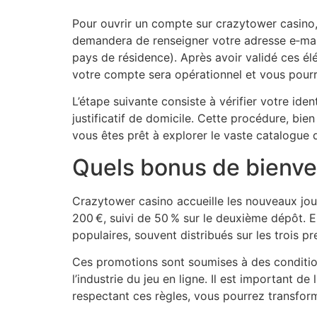
Pour ouvrir un compte sur crazytower casino, il
demandera de renseigner votre adresse e‑mail
pays de résidence). Après avoir validé ces élé
votre compte sera opérationnel et vous pourr
L’étape suivante consiste à vérifier votre ide
justificatif de domicile. Cette procédure, bien
vous êtes prêt à explorer le vaste catalogue 
Quels bonus de bienven
Crazytower casino accueille les nouveaux jo
200 €, suivi de 50 % sur le deuxième dépôt. E
populaires, souvent distribués sur les trois p
Ces promotions sont soumises à des condition
l’industrie du jeu en ligne. Il est important d
respectant ces règles, vous pourrez transform