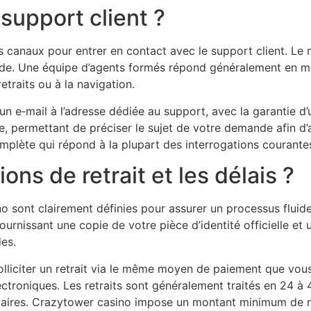
support client ?
 canaux pour entrer en contact avec le support client. Le m
’aide. Une équipe d’agents formés répond généralement en m
etraits ou à la navigation.
un e‑mail à l’adresse dédiée au support, avec la garantie 
te, permettant de préciser le sujet de votre demande afin d
omplète qui répond à la plupart des interrogations courante
ons de retrait et les délais ?
no sont clairement définies pour assurer un processus fluide
ournissant une copie de votre pièce d’identité officielle et 
es.
lliciter un retrait via le même moyen de paiement que vous 
ctroniques. Les retraits sont généralement traités en 24 à 
caires. Crazytower casino impose un montant minimum de re