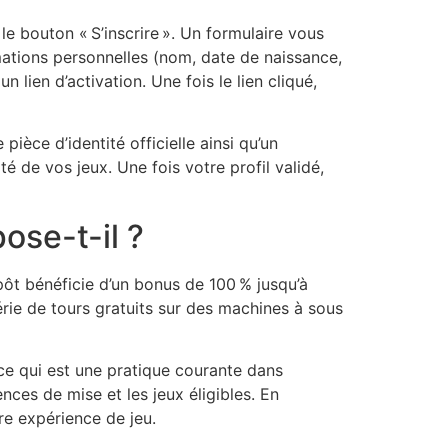
 le bouton « S’inscrire ». Un formulaire vous
mations personnelles (nom, date de naissance,
lien d’activation. Une fois le lien cliqué,
ièce d’identité officielle ainsi qu’un
té de vos jeux. Une fois votre profil validé,
ose-t-il ?
ôt bénéficie d’un bonus de 100 % jusqu’à
rie de tours gratuits sur des machines à sous
e qui est une pratique courante dans
ences de mise et les jeux éligibles. En
re expérience de jeu.