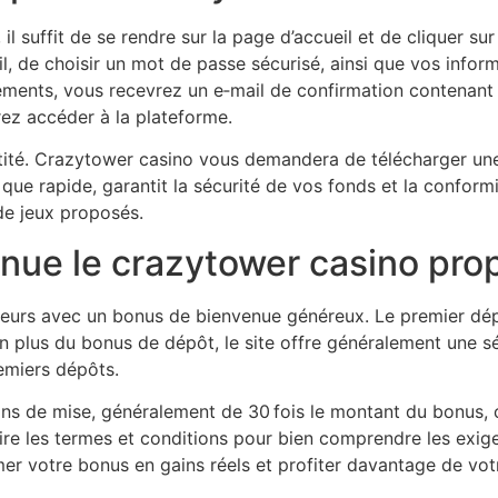
 suffit de se rendre sur la page d’accueil et de cliquer sur
, de choisir un mot de passe sécurisé, ainsi que vos infor
ments, vous recevrez un e‑mail de confirmation contenant un 
ez accéder à la plateforme.
ntité. Crazytower casino vous demandera de télécharger une p
 que rapide, garantit la sécurité de vos fonds et la conformi
de jeux proposés.
ue le crazytower casino prop
ueurs avec un bonus de bienvenue généreux. Le premier dép
n plus du bonus de dépôt, le site offre généralement une sé
remiers dépôts.
s de mise, généralement de 30 fois le montant du bonus, c
e lire les termes et conditions pour bien comprendre les exig
er votre bonus en gains réels et profiter davantage de vot