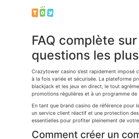
Skip
to
content
FAQ complète sur 
questions les plu
Crazytower casino s’est rapidement imposé co
à la fois variée et sécurisée. La plateforme p
blackjack et les jeux en direct, le tout agrém
promotions régulières et à un programme de fi
En tant que brand casino de référence pour l
un service client réactif et une protection d
essentielles pour profiter pleinement de votr
Comment créer un comp