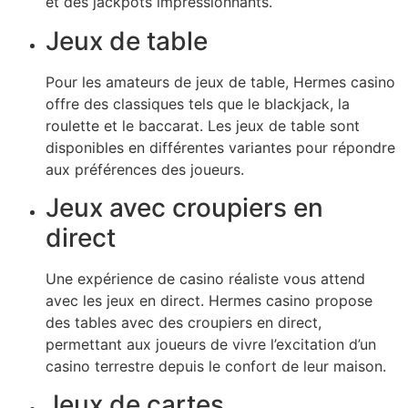
et des jackpots impressionnants.
Jeux de table
Pour les amateurs de jeux de table, Hermes casino
offre des classiques tels que le blackjack, la
roulette et le baccarat. Les jeux de table sont
disponibles en différentes variantes pour répondre
aux préférences des joueurs.
Jeux avec croupiers en
direct
Une expérience de casino réaliste vous attend
avec les jeux en direct. Hermes casino propose
des tables avec des croupiers en direct,
permettant aux joueurs de vivre l’excitation d’un
casino terrestre depuis le confort de leur maison.
Jeux de cartes