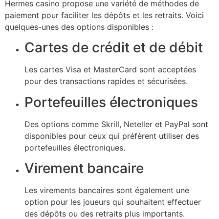
Hermes casino propose une variété de méthodes de
paiement pour faciliter les dépôts et les retraits. Voici
quelques-unes des options disponibles :
Cartes de crédit et de débit
Les cartes Visa et MasterCard sont acceptées
pour des transactions rapides et sécurisées.
Portefeuilles électroniques
Des options comme Skrill, Neteller et PayPal sont
disponibles pour ceux qui préfèrent utiliser des
portefeuilles électroniques.
Virement bancaire
Les virements bancaires sont également une
option pour les joueurs qui souhaitent effectuer
des dépôts ou des retraits plus importants.