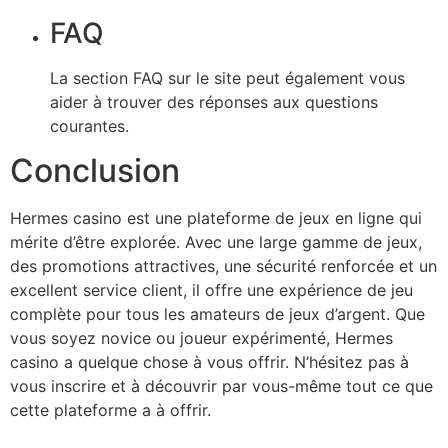
FAQ
La section FAQ sur le site peut également vous
aider à trouver des réponses aux questions
courantes.
Conclusion
Hermes casino est une plateforme de jeux en ligne qui
mérite d’être explorée. Avec une large gamme de jeux,
des promotions attractives, une sécurité renforcée et un
excellent service client, il offre une expérience de jeu
complète pour tous les amateurs de jeux d’argent. Que
vous soyez novice ou joueur expérimenté, Hermes
casino a quelque chose à vous offrir. N’hésitez pas à
vous inscrire et à découvrir par vous-même tout ce que
cette plateforme a à offrir.