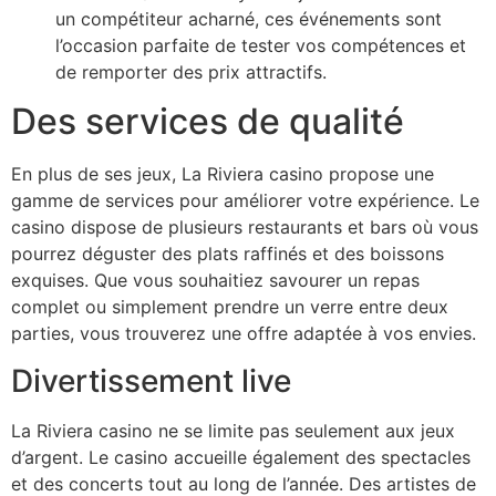
un compétiteur acharné, ces événements sont
l’occasion parfaite de tester vos compétences et
de remporter des prix attractifs.
Des services de qualité
En plus de ses jeux, La Riviera casino propose une
gamme de services pour améliorer votre expérience. Le
casino dispose de plusieurs restaurants et bars où vous
pourrez déguster des plats raffinés et des boissons
exquises. Que vous souhaitiez savourer un repas
complet ou simplement prendre un verre entre deux
parties, vous trouverez une offre adaptée à vos envies.
Divertissement live
La Riviera casino ne se limite pas seulement aux jeux
d’argent. Le casino accueille également des spectacles
et des concerts tout au long de l’année. Des artistes de