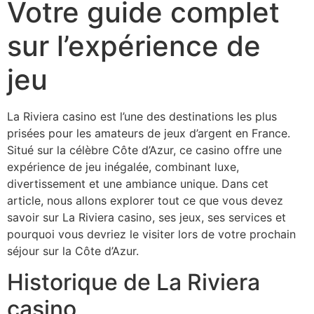
Votre guide complet
sur l’expérience de
jeu
La Riviera casino est l’une des destinations les plus
prisées pour les amateurs de jeux d’argent en France.
Situé sur la célèbre Côte d’Azur, ce casino offre une
expérience de jeu inégalée, combinant luxe,
divertissement et une ambiance unique. Dans cet
article, nous allons explorer tout ce que vous devez
savoir sur La Riviera casino, ses jeux, ses services et
pourquoi vous devriez le visiter lors de votre prochain
séjour sur la Côte d’Azur.
Historique de La Riviera
casino