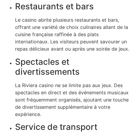
Restaurants et bars
Le casino abrite plusieurs restaurants et bars,
offrant une variété de choix culinaires allant de la
cuisine française raffinée à des plats
internationaux. Les visiteurs peuvent savourer un
repas délicieux avant ou après une soirée de jeux.
Spectacles et
divertissements
La Riviera casino ne se limite pas aux jeux. Des
spectacles en direct et des événements musicaux
sont fréquemment organisés, ajoutant une touche
de divertissement supplémentaire à votre
expérience.
Service de transport