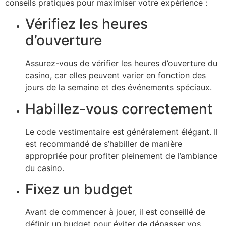
conseils pratiques pour maximiser votre expérience :
Vérifiez les heures
d’ouverture
Assurez-vous de vérifier les heures d’ouverture du
casino, car elles peuvent varier en fonction des
jours de la semaine et des événements spéciaux.
Habillez-vous correctement
Le code vestimentaire est généralement élégant. Il
est recommandé de s’habiller de manière
appropriée pour profiter pleinement de l’ambiance
du casino.
Fixez un budget
Avant de commencer à jouer, il est conseillé de
définir un budget pour éviter de dépasser vos