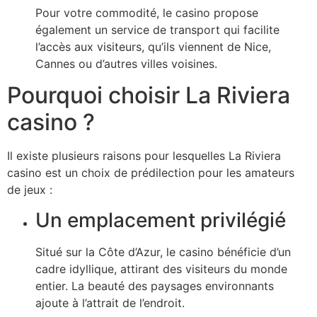
Pour votre commodité, le casino propose
également un service de transport qui facilite
l’accès aux visiteurs, qu’ils viennent de Nice,
Cannes ou d’autres villes voisines.
Pourquoi choisir La Riviera
casino ?
Il existe plusieurs raisons pour lesquelles La Riviera
casino est un choix de prédilection pour les amateurs
de jeux :
Un emplacement privilégié
Situé sur la Côte d’Azur, le casino bénéficie d’un
cadre idyllique, attirant des visiteurs du monde
entier. La beauté des paysages environnants
ajoute à l’attrait de l’endroit.