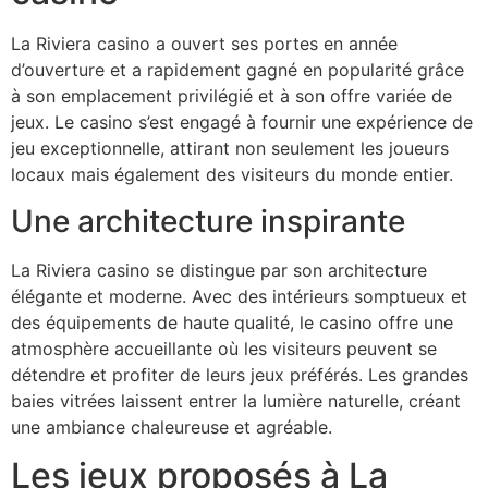
La Riviera casino a ouvert ses portes en
année
d’ouverture
et a rapidement gagné en popularité grâce
à son emplacement privilégié et à son offre variée de
jeux. Le casino s’est engagé à fournir une expérience de
jeu exceptionnelle, attirant non seulement les joueurs
locaux mais également des visiteurs du monde entier.
Une architecture inspirante
La Riviera casino se distingue par son architecture
élégante et moderne. Avec des intérieurs somptueux et
des équipements de haute qualité, le casino offre une
atmosphère accueillante où les visiteurs peuvent se
détendre et profiter de leurs jeux préférés. Les grandes
baies vitrées laissent entrer la lumière naturelle, créant
une ambiance chaleureuse et agréable.
Les jeux proposés à La