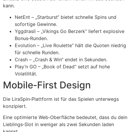
kann.
NetEnt – „Starburst“ bietet schnelle Spins und
sofortige Gewinne.
Yggdrasil – „Vikings Go Berzerk“ liefert explosive
Bonus‑Runden.
Evolution – „Live Roulette“ hält die Quoten niedrig
für schnelle Runden.
Crash – „Crash & Win“ endet in Sekunden.
Play’n GO – „Book of Dead“ setzt auf hohe
Volatilität.
Mobile‑First Design
Die LiraSpin‑Plattform ist für das Spielen unterwegs
konzipiert.
Eine optimierte Web‑Oberfläche bedeutet, dass du dein
Lieblings‑Slot in weniger als zwei Sekunden laden
kannst.