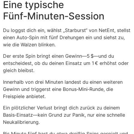
Eine typische
Fünf‑Minuten‑Session
Du loggst dich ein, wählst „Starburst“ von NetEnt, stellst
einen Auto‑Spin mit fünf Drehungen ein und siehst zu,
wie die Walzen blinken.
Der erste Spin bringt einen Gewinn—5 $—und du
entscheidest, ob du deinen Einsatz um 1 € erhöhst oder
gleich bleibst.
Innerhalb von drei Minuten landest du einen weiteren
Gewinn und triggerst eine Bonus‑Mini‑Runde, die
Freispiele anbietet.
Ein plötzlicher Verlust bringt dich zurück zu deinem
Basis‑Einsatz—kein Grund zur Panik, nur eine schnelle
Neukalibrierung.
Bis Minute fünf hast du etwa dreißig Spins gespielt und