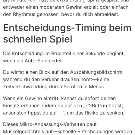
entweder einen moderaten Gewinn erzielt oder einfach
den Rhythmus genossen, bevor du dich abmeldest.
Entscheidungs‑Timing beim
schnellen Spiel
Die Entscheidung im Bruchteil einer Sekunde beginnt,
wenn ein Auto‑Spin endet.
Du wirfst einen Blick auf den Auszahlungsbildschirm,
während du den Verkehr draußen hörst—keine
Zeitverschwendung durch Scrollen in Menüs.
Wenn ein Gewinn eintritt, kannst du sofort deinen
Einsatz erhöhen, indem du auf den „+“‑Button tippst;
ansonsten tippst du auf „–“, um das Risiko zu senken.
Dieses Mikro‑Anpassungs‑Verhalten baut
Muskelgedächtnis auf—schnelle Entscheidungen werden