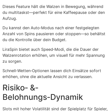
Dieses Feature hält die Walzen in Bewegung, während
du multitaskst—perfekt für eine Kaffeepause oder den
Aufzug.
Du kannst den Auto‑Modus nach einer festgelegten
Anzahl von Spins pausieren oder stoppen—so behältst
du die Kontrolle über dein Budget.
LiraSpin bietet auch Speed‑Modi, die die Dauer der
Walzenrotation erhöhen, um visuell für mehr Spannung
zu sorgen.
Schnell‑Wetten‑Optionen lassen dich Einsätze sofort
erhöhen, ohne die aktuelle Ansicht zu verlassen.
Risiko‑ &‑
Belohnungs‑Dynamik
Slots mit hoher Volatilität sind der Spielplatz für Spieler,