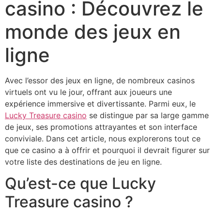
casino : Découvrez le
monde des jeux en
ligne
Avec l’essor des jeux en ligne, de nombreux casinos
virtuels ont vu le jour, offrant aux joueurs une
expérience immersive et divertissante. Parmi eux, le
Lucky Treasure casino
se distingue par sa large gamme
de jeux, ses promotions attrayantes et son interface
conviviale. Dans cet article, nous explorerons tout ce
que ce casino a à offrir et pourquoi il devrait figurer sur
votre liste des destinations de jeu en ligne.
Qu’est-ce que Lucky
Treasure casino ?