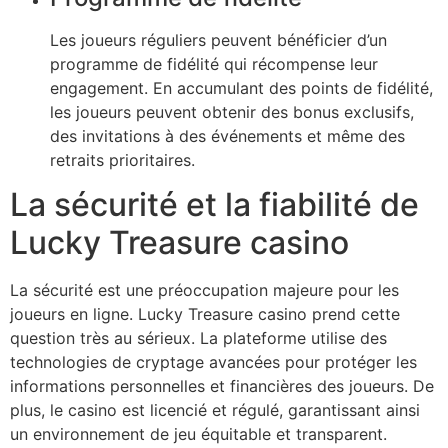
Les joueurs réguliers peuvent bénéficier d’un
programme de fidélité qui récompense leur
engagement. En accumulant des points de fidélité,
les joueurs peuvent obtenir des bonus exclusifs,
des invitations à des événements et même des
retraits prioritaires.
La sécurité et la fiabilité de
Lucky Treasure casino
La sécurité est une préoccupation majeure pour les
joueurs en ligne. Lucky Treasure casino prend cette
question très au sérieux. La plateforme utilise des
technologies de cryptage avancées pour protéger les
informations personnelles et financières des joueurs. De
plus, le casino est licencié et régulé, garantissant ainsi
un environnement de jeu équitable et transparent.