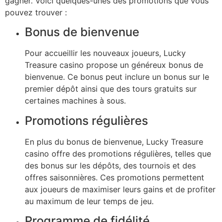
gagner. Voici quelques-unes des promotions que vous
pouvez trouver :
Bonus de bienvenue
Pour accueillir les nouveaux joueurs, Lucky
Treasure casino propose un généreux bonus de
bienvenue. Ce bonus peut inclure un bonus sur le
premier dépôt ainsi que des tours gratuits sur
certaines machines à sous.
Promotions régulières
En plus du bonus de bienvenue, Lucky Treasure
casino offre des promotions régulières, telles que
des bonus sur les dépôts, des tournois et des
offres saisonnières. Ces promotions permettent
aux joueurs de maximiser leurs gains et de profiter
au maximum de leur temps de jeu.
Programme de fidélité