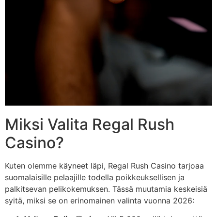
Miksi Valita Regal Rush
Casino?
Kuten olemme käyneet läpi, Regal Rush Casino tarjoaa
suomalaisille pelaajille todella poikkeuksellisen ja
palkitsevan pelikokemuksen. Tässä muutamia keskeisiä
syitä, miksi se on erinomainen valinta vuonna 2026: