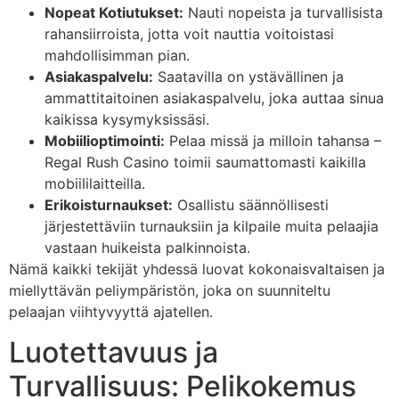
Nopeat Kotiutukset:
Nauti nopeista ja turvallisista
rahansiirroista, jotta voit nauttia voitoistasi
mahdollisimman pian.
Asiakaspalvelu:
Saatavilla on ystävällinen ja
ammattitaitoinen asiakaspalvelu, joka auttaa sinua
kaikissa kysymyksissäsi.
Mobiilioptimointi:
Pelaa missä ja milloin tahansa –
Regal Rush Casino toimii saumattomasti kaikilla
mobiililaitteilla.
Erikoisturnaukset:
Osallistu säännöllisesti
järjestettäviin turnauksiin ja kilpaile muita pelaajia
vastaan huikeista palkinnoista.
Nämä kaikki tekijät yhdessä luovat kokonaisvaltaisen ja
miellyttävän peliympäristön, joka on suunniteltu
pelaajan viihtyvyyttä ajatellen.
Luotettavuus ja
Turvallisuus: Pelikokemus