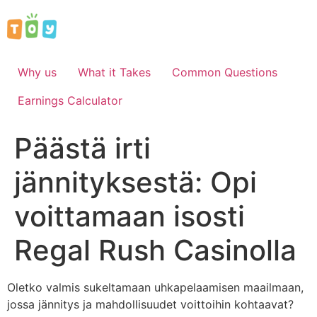
Skip
to
content
Why us
What it Takes
Common Questions
Earnings Calculator
Päästä irti
jännityksestä: Opi
voittamaan isosti
Regal Rush Casinolla
Oletko valmis sukeltamaan uhkapelaamisen maailmaan,
jossa jännitys ja mahdollisuudet voittoihin kohtaavat?