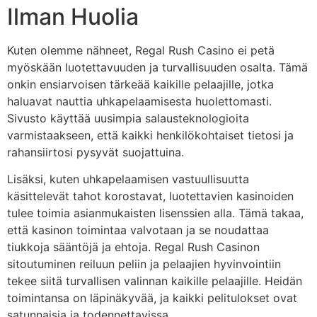
Ilman Huolia
Kuten olemme nähneet, Regal Rush Casino ei petä
myöskään luotettavuuden ja turvallisuuden osalta. Tämä
onkin ensiarvoisen tärkeää kaikille pelaajille, jotka
haluavat nauttia uhkapelaamisesta huolettomasti.
Sivusto käyttää uusimpia salausteknologioita
varmistaakseen, että kaikki henkilökohtaiset tietosi ja
rahansiirtosi pysyvät suojattuina.
Lisäksi, kuten uhkapelaamisen vastuullisuutta
käsittelevät tahot korostavat, luotettavien kasinoiden
tulee toimia asianmukaisten lisenssien alla. Tämä takaa,
että kasinon toimintaa valvotaan ja se noudattaa
tiukkoja sääntöjä ja ehtoja. Regal Rush Casinon
sitoutuminen reiluun peliin ja pelaajien hyvinvointiin
tekee siitä turvallisen valinnan kaikille pelaajille. Heidän
toimintansa on läpinäkyvää, ja kaikki pelitulokset ovat
satunnaisia ja todennettavissa.