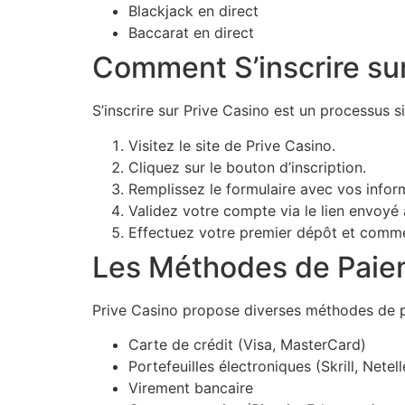
Blackjack en direct
Baccarat en direct
Comment S’inscrire sur
S’inscrire sur Prive Casino est un processus 
Visitez le site de Prive Casino.
Cliquez sur le bouton d’inscription.
Remplissez le formulaire avec vos infor
Validez votre compte via le lien envoyé 
Effectuez votre premier dépôt et comme
Les Méthodes de Paie
Prive Casino propose diverses méthodes de pai
Carte de crédit (Visa, MasterCard)
Portefeuilles électroniques (Skrill, Netell
Virement bancaire