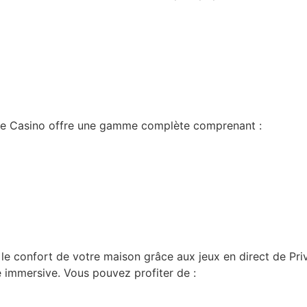
rive Casino offre une gamme complète comprenant :
s le confort de votre maison grâce aux jeux en direct de Pr
e immersive. Vous pouvez profiter de :