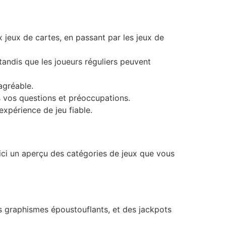
x jeux de cartes, en passant par les jeux de
tandis que les joueurs réguliers peuvent
agréable.
s vos questions et préoccupations.
expérience de jeu fiable.
oici un aperçu des catégories de jeux que vous
es graphismes époustouflants, et des jackpots