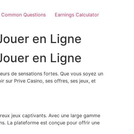
Common Questions
Earnings Calculator
Jouer en Ligne
Jouer en Ligne
eurs de sensations fortes. Que vous soyez un
sur Prive Casino, ses offres, ses jeux, et
mbreux jeux captivants. Avec une large gamme
ons. La plateforme est conçue pour offrir une