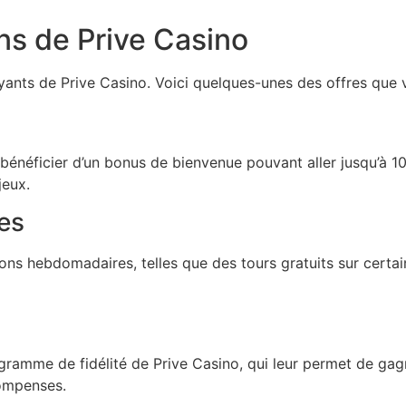
ns de Prive Casino
ayants de Prive Casino. Voici quelques-unes des offres que
énéficier d’un bonus de bienvenue pouvant aller jusqu’à 1
jeux.
es
ns hebdomadaires, telles que des tours gratuits sur cert
ogramme de fidélité de Prive Casino, qui leur permet de ga
compenses.