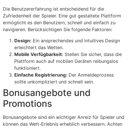
Die Benutzererfahrung ist entscheidend für die
Zufriedenheit der Spieler. Eine gut gestaltete Plattform
ermöglicht es den Benutzern, schnell und einfach zu
navigieren. Berücksichtigen Sie folgende Faktoren:
Design:
Ein ansprechendes und intuitives Design
erleichtert das Wetten.
Mobile Verfügbarkeit:
Stellen Sie sicher, dass die
Plattform auch auf mobilen Geräten reibungslos
funktioniert.
Einfache Registrierung:
Der Anmeldeprozess
sollte unkompliziert und schnell sein.
Bonusangebote und
Promotions
Bonusangebote sind ein wichtiger Anreiz für Spieler und
können das Wett-Erlebnis erheblich verbessern. Achten