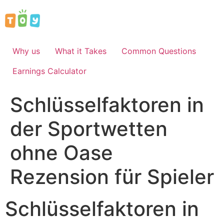
Skip
to
content
Why us
What it Takes
Common Questions
Earnings Calculator
Schlüsselfaktoren in
der Sportwetten
ohne Oase
Rezension für Spieler
Schlüsselfaktoren in