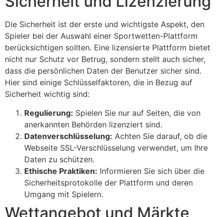
Sicherheit und Lizenzierung
Die Sicherheit ist der erste und wichtigste Aspekt, den
Spieler bei der Auswahl einer Sportwetten-Plattform
berücksichtigen sollten. Eine lizensierte Plattform bietet
nicht nur Schutz vor Betrug, sondern stellt auch sicher,
dass die persönlichen Daten der Benutzer sicher sind.
Hier sind einige Schlüsselfaktoren, die in Bezug auf
Sicherheit wichtig sind:
Regulierung:
Spielen Sie nur auf Seiten, die von
anerkannten Behörden lizenziert sind.
Datenverschlüsselung:
Achten Sie darauf, ob die
Webseite SSL-Verschlüsselung verwendet, um Ihre
Daten zu schützen.
Ethische Praktiken:
Informieren Sie sich über die
Sicherheitsprotokolle der Plattform und deren
Umgang mit Spielern.
Wettangebot und Märkte