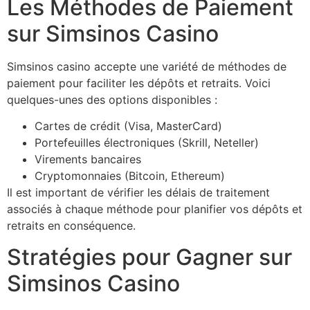
Les Méthodes de Paiement
sur Simsinos Casino
Simsinos casino accepte une variété de méthodes de
paiement pour faciliter les dépôts et retraits. Voici
quelques-unes des options disponibles :
Cartes de crédit (Visa, MasterCard)
Portefeuilles électroniques (Skrill, Neteller)
Virements bancaires
Cryptomonnaies (Bitcoin, Ethereum)
Il est important de vérifier les délais de traitement
associés à chaque méthode pour planifier vos dépôts et
retraits en conséquence.
Stratégies pour Gagner sur
Simsinos Casino