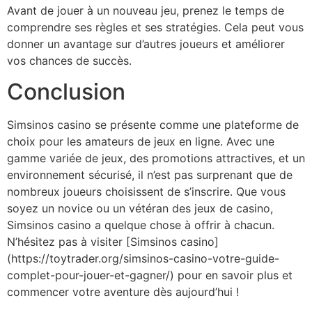
Avant de jouer à un nouveau jeu, prenez le temps de
comprendre ses règles et ses stratégies. Cela peut vous
donner un avantage sur d’autres joueurs et améliorer
vos chances de succès.
Conclusion
Simsinos casino se présente comme une plateforme de
choix pour les amateurs de jeux en ligne. Avec une
gamme variée de jeux, des promotions attractives, et un
environnement sécurisé, il n’est pas surprenant que de
nombreux joueurs choisissent de s’inscrire. Que vous
soyez un novice ou un vétéran des jeux de casino,
Simsinos casino a quelque chose à offrir à chacun.
N’hésitez pas à visiter [Simsinos casino]
(https://toytrader.org/simsinos-casino-votre-guide-
complet-pour-jouer-et-gagner/) pour en savoir plus et
commencer votre aventure dès aujourd’hui !