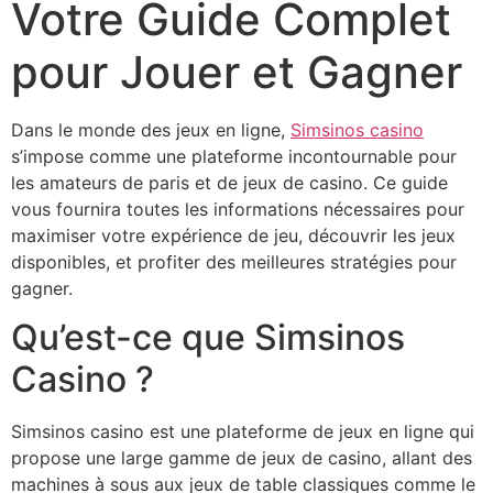
Votre Guide Complet
pour Jouer et Gagner
Dans le monde des jeux en ligne,
Simsinos casino
s’impose comme une plateforme incontournable pour
les amateurs de paris et de jeux de casino. Ce guide
vous fournira toutes les informations nécessaires pour
maximiser votre expérience de jeu, découvrir les jeux
disponibles, et profiter des meilleures stratégies pour
gagner.
Qu’est-ce que Simsinos
Casino ?
Simsinos casino est une plateforme de jeux en ligne qui
propose une large gamme de jeux de casino, allant des
machines à sous aux jeux de table classiques comme le