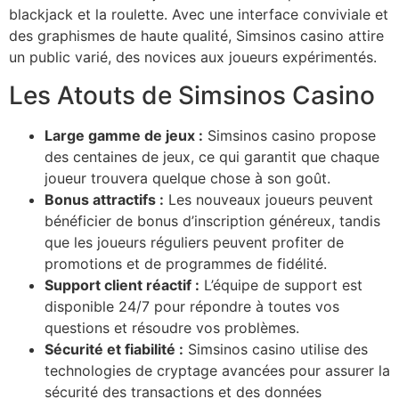
blackjack et la roulette. Avec une interface conviviale et
des graphismes de haute qualité, Simsinos casino attire
un public varié, des novices aux joueurs expérimentés.
Les Atouts de Simsinos Casino
Large gamme de jeux :
Simsinos casino propose
des centaines de jeux, ce qui garantit que chaque
joueur trouvera quelque chose à son goût.
Bonus attractifs :
Les nouveaux joueurs peuvent
bénéficier de bonus d’inscription généreux, tandis
que les joueurs réguliers peuvent profiter de
promotions et de programmes de fidélité.
Support client réactif :
L’équipe de support est
disponible 24/7 pour répondre à toutes vos
questions et résoudre vos problèmes.
Sécurité et fiabilité :
Simsinos casino utilise des
technologies de cryptage avancées pour assurer la
sécurité des transactions et des données