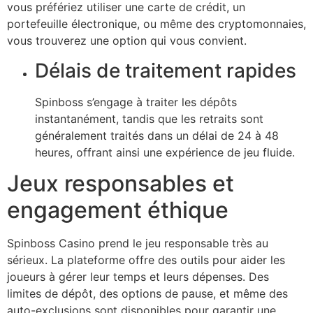
vous préfériez utiliser une carte de crédit, un
portefeuille électronique, ou même des cryptomonnaies,
vous trouverez une option qui vous convient.
Délais de traitement rapides
Spinboss s’engage à traiter les dépôts
instantanément, tandis que les retraits sont
généralement traités dans un délai de 24 à 48
heures, offrant ainsi une expérience de jeu fluide.
Jeux responsables et
engagement éthique
Spinboss Casino prend le jeu responsable très au
sérieux. La plateforme offre des outils pour aider les
joueurs à gérer leur temps et leurs dépenses. Des
limites de dépôt, des options de pause, et même des
auto-exclusions sont disponibles pour garantir une