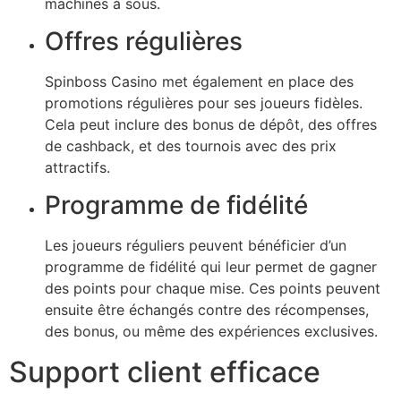
machines à sous.
Offres régulières
Spinboss Casino met également en place des
promotions régulières pour ses joueurs fidèles.
Cela peut inclure des bonus de dépôt, des offres
de cashback, et des tournois avec des prix
attractifs.
Programme de fidélité
Les joueurs réguliers peuvent bénéficier d’un
programme de fidélité qui leur permet de gagner
des points pour chaque mise. Ces points peuvent
ensuite être échangés contre des récompenses,
des bonus, ou même des expériences exclusives.
Support client efficace