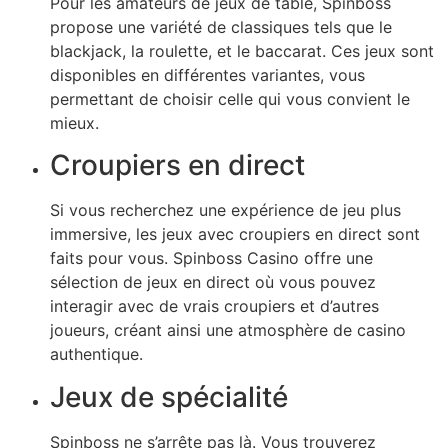
Pour les amateurs de jeux de table, Spinboss
propose une variété de classiques tels que le
blackjack, la roulette, et le baccarat. Ces jeux sont
disponibles en différentes variantes, vous
permettant de choisir celle qui vous convient le
mieux.
Croupiers en direct
Si vous recherchez une expérience de jeu plus
immersive, les jeux avec croupiers en direct sont
faits pour vous. Spinboss Casino offre une
sélection de jeux en direct où vous pouvez
interagir avec de vrais croupiers et d’autres
joueurs, créant ainsi une atmosphère de casino
authentique.
Jeux de spécialité
Spinboss ne s’arrête pas là. Vous trouverez