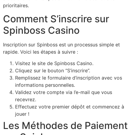
prioritaires.
Comment S’inscrire sur
Spinboss Casino
Inscription sur Spinboss est un processus simple et
rapide. Voici les étapes à suivre :
Visitez le site de Spinboss Casino.
Cliquez sur le bouton “S’inscrire”.
Remplissez le formulaire d’inscription avec vos
informations personnelles.
Validez votre compte via l’e-mail que vous
recevrez.
Effectuez votre premier dépôt et commencez à
jouer !
Les Méthodes de Paiement