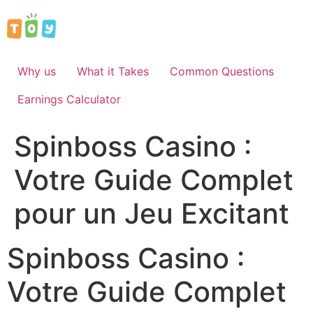
Skip
to
content
Why us
What it Takes
Common Questions
Earnings Calculator
Spinboss Casino :
Votre Guide Complet
pour un Jeu Excitant
Spinboss Casino :
Votre Guide Complet