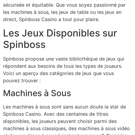
sécurisée et équitable. Que vous soyez passionné par
les machines à sous, les jeux de table ou les jeux en
direct, Spinboss Casino a tout pour plaire.
Les Jeux Disponibles sur
Spinboss
Spinboss propose une vaste bibliothèque de jeux qui
répondent aux besoins de tous les types de joueurs.
Voici un aperçu des catégories de jeux que vous
pouvez trouver :
Machines à Sous
Les machines à sous sont sans aucun doute la star de
Spinboss Casino. Avec des centaines de titres
disponibles, les joueurs peuvent choisir parmi des
machines à sous classiques, des machines à sous vidéo