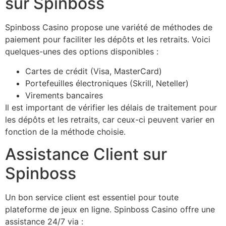
sur Spinboss
Spinboss Casino propose une variété de méthodes de
paiement pour faciliter les dépôts et les retraits. Voici
quelques-unes des options disponibles :
Cartes de crédit (Visa, MasterCard)
Portefeuilles électroniques (Skrill, Neteller)
Virements bancaires
Il est important de vérifier les délais de traitement pour
les dépôts et les retraits, car ceux-ci peuvent varier en
fonction de la méthode choisie.
Assistance Client sur
Spinboss
Un bon service client est essentiel pour toute
plateforme de jeux en ligne. Spinboss Casino offre une
assistance 24/7 via :