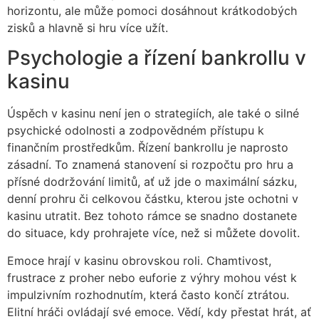
horizontu, ale může pomoci dosáhnout krátkodobých
zisků a hlavně si hru více užít.
Psychologie a řízení bankrollu v
kasinu
Úspěch v kasinu není jen o strategiích, ale také o silné
psychické odolnosti a zodpovědném přístupu k
finančním prostředkům. Řízení bankrollu je naprosto
zásadní. To znamená stanovení si rozpočtu pro hru a
přísné dodržování limitů, ať už jde o maximální sázku,
denní prohru či celkovou částku, kterou jste ochotni v
kasinu utratit. Bez tohoto rámce se snadno dostanete
do situace, kdy prohrajete více, než si můžete dovolit.
Emoce hrají v kasinu obrovskou roli. Chamtivost,
frustrace z proher nebo euforie z výhry mohou vést k
impulzivním rozhodnutím, která často končí ztrátou.
Elitní hráči ovládají své emoce. Vědí, kdy přestat hrát, ať