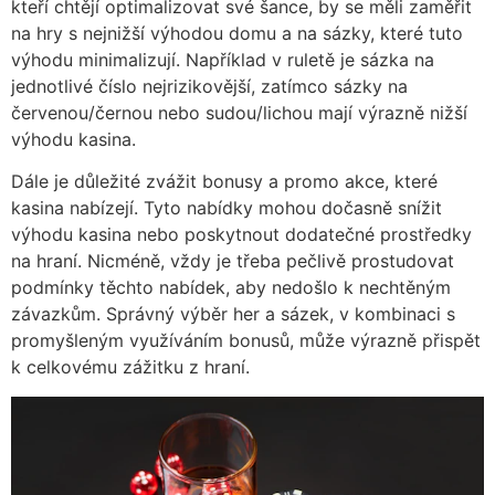
kteří chtějí optimalizovat své šance, by se měli zaměřit
na hry s nejnižší výhodou domu a na sázky, které tuto
výhodu minimalizují. Například v ruletě je sázka na
jednotlivé číslo nejrizikovější, zatímco sázky na
červenou/černou nebo sudou/lichou mají výrazně nižší
výhodu kasina.
Dále je důležité zvážit bonusy a promo akce, které
kasina nabízejí. Tyto nabídky mohou dočasně snížit
výhodu kasina nebo poskytnout dodatečné prostředky
na hraní. Nicméně, vždy je třeba pečlivě prostudovat
podmínky těchto nabídek, aby nedošlo k nechtěným
závazkům. Správný výběr her a sázek, v kombinaci s
promyšleným využíváním bonusů, může výrazně přispět
k celkovému zážitku z hraní.