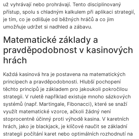
už vyhrávají nebo prohrávají. Tento disciplinovaný
přístup, spolu s chladným kalkulem při aplikaci strategií,
je tím, co je odlišuje od běžných hráčů a co jim
umožňuje udržet si nadhled a zábavu.
Matematické základy a
pravděpodobnost v kasinových
hrách
Každá kasinová hra je postavena na matematických
principech a pravděpodobnosti. Hlubší pochopení
těchto principů je základem pro jakoukoli pokročilou
strategii. V ruletě například existuje mnoho sázkových
systémů (např. Martingale, Fibonacci), které se snaží
využít matematické vzorce, ačkoli žádný není
stoprocentně účinný proti výhodě kasina. V karetních
hrách, jako je blackjack, je klíčové naučit se základní
strategii počítání karet nebo optimálních rozhodnutí na