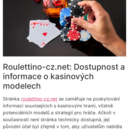
Roulettino-cz.net: Dostupnost a
informace o kasinových
modelech
Stránka
roulettino-cz.net
se zaměřuje na poskytování
informací souvisejících s kasinovými hrami, včetně
potenciálních modelů a strategií pro hráče. Ačkoli v
současnosti není stránka technicky dostupná, její
původní účel byl zřejmě v tom, aby uživatelům nabídla