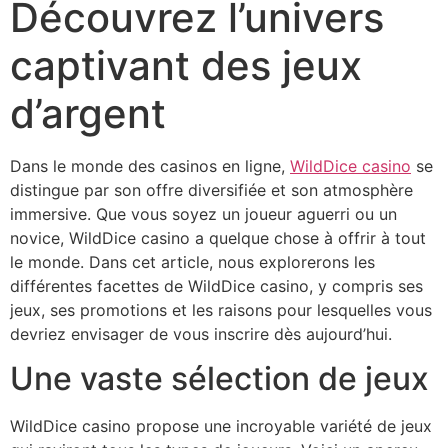
Découvrez l’univers
captivant des jeux
d’argent
Dans le monde des casinos en ligne,
WildDice casino
se
distingue par son offre diversifiée et son atmosphère
immersive. Que vous soyez un joueur aguerri ou un
novice, WildDice casino a quelque chose à offrir à tout
le monde. Dans cet article, nous explorerons les
différentes facettes de WildDice casino, y compris ses
jeux, ses promotions et les raisons pour lesquelles vous
devriez envisager de vous inscrire dès aujourd’hui.
Une vaste sélection de jeux
WildDice casino propose une incroyable variété de jeux