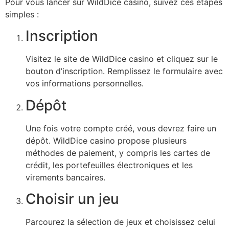
Pour vous lancer sur WildDice casino, suivez ces étapes
simples :
Inscription
Visitez le site de WildDice casino et cliquez sur le
bouton d’inscription. Remplissez le formulaire avec
vos informations personnelles.
Dépôt
Une fois votre compte créé, vous devrez faire un
dépôt. WildDice casino propose plusieurs
méthodes de paiement, y compris les cartes de
crédit, les portefeuilles électroniques et les
virements bancaires.
Choisir un jeu
Parcourez la sélection de jeux et choisissez celui