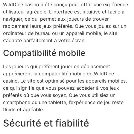
WildDice casino a été conçu pour offrir une expérience
utilisateur agréable. L’interface est intuitive et facile à
naviguer, ce qui permet aux joueurs de trouver
rapidement leurs jeux préférés. Que vous jouiez sur un
ordinateur de bureau ou un appareil mobile, le site
s’adapte parfaitement à votre écran.
Compatibilité mobile
Les joueurs qui préfèrent jouer en déplacement
apprécieront la compatibilité mobile de WildDice
casino. Le site est optimisé pour les appareils mobiles,
ce qui signifie que vous pouvez accéder à vos jeux
préférés où que vous soyez. Que vous utilisiez un
smartphone ou une tablette, l’expérience de jeu reste
fluide et agréable.
Sécurité et fiabilité