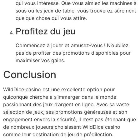
qui vous intéresse. Que vous aimiez les machines à
sous ou les jeux de table, vous trouverez sûrement
quelque chose qui vous attire.
Profitez du jeu
Commencez à jouer et amusez-vous ! N’oubliez
pas de profiter des promotions disponibles pour
maximiser vos gains.
Conclusion
WildDice casino est une excellente option pour
quiconque cherche à s’immerger dans le monde
passionnant des jeux d’argent en ligne. Avec sa vaste
sélection de jeux, ses promotions généreuses et son
engagement envers la sécurité, il n’est pas étonnant que
de nombreux joueurs choisissent WildDice casino
comme leur destination de jeu de prédilection.