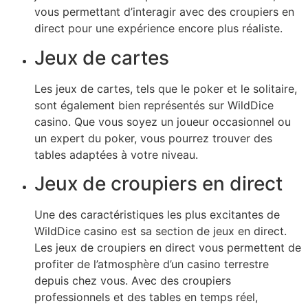
vous permettant d’interagir avec des croupiers en
direct pour une expérience encore plus réaliste.
Jeux de cartes
Les jeux de cartes, tels que le poker et le solitaire,
sont également bien représentés sur WildDice
casino. Que vous soyez un joueur occasionnel ou
un expert du poker, vous pourrez trouver des
tables adaptées à votre niveau.
Jeux de croupiers en direct
Une des caractéristiques les plus excitantes de
WildDice casino est sa section de jeux en direct.
Les jeux de croupiers en direct vous permettent de
profiter de l’atmosphère d’un casino terrestre
depuis chez vous. Avec des croupiers
professionnels et des tables en temps réel,