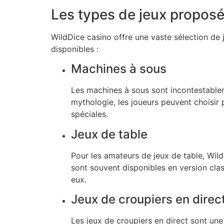
Les types de jeux propos
WildDice casino offre une vaste sélection de 
disponibles :
Machines à sous
Les machines à sous sont incontestableme
mythologie, les joueurs peuvent choisir
spéciales.
Jeux de table
Pour les amateurs de jeux de table, Wil
sont souvent disponibles en version clas
eux.
Jeux de croupiers en direc
Les jeux de croupiers en direct sont une