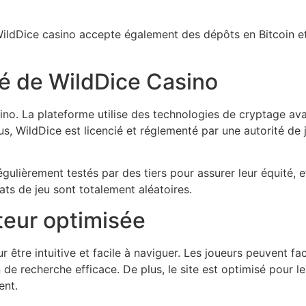
ildDice casino accepte également des dépôts en Bitcoin et
lité de WildDice Casino
asino. La plateforme utilise des technologies de cryptage a
us, WildDice est licencié et réglementé par une autorité de 
gulièrement testés par des tiers pour assurer leur équité, 
tats de jeu sont totalement aléatoires.
teur optimisée
 être intuitive et facile à naviguer. Les joueurs peuvent fa
 de recherche efficace. De plus, le site est optimisé pour 
ent.