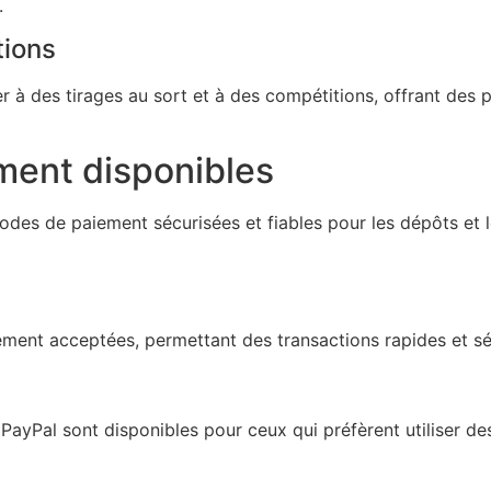
.
tions
 à des tirages au sort et à des compétitions, offrant des p
ment disponibles
es de paiement sécurisées et fiables pour les dépôts et le
ement acceptées, permettant des transactions rapides et sé
et PayPal sont disponibles pour ceux qui préfèrent utiliser de