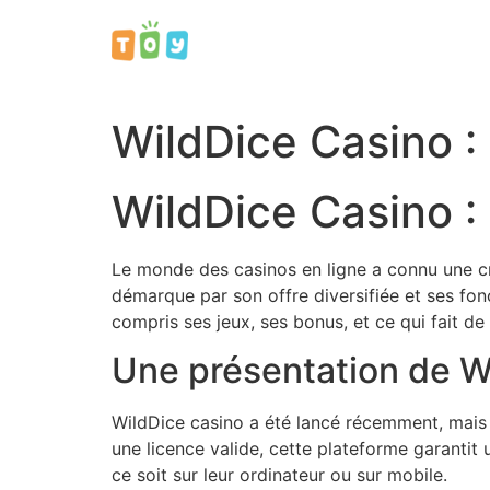
Skip
to
content
WildDice Casino : 
WildDice Casino : 
Le monde des casinos en ligne a connu une cr
démarque par son offre diversifiée et ses fonc
compris ses jeux, ses bonus, et ce qui fait de
Une présentation de W
WildDice casino a été lancé récemment, mais 
une licence valide, cette plateforme garantit
ce soit sur leur ordinateur ou sur mobile.