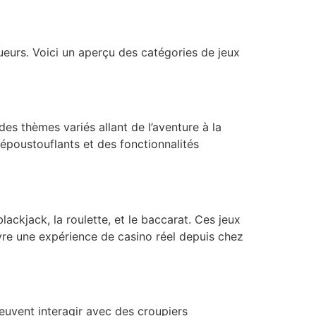
ueurs. Voici un aperçu des catégories de jeux
es thèmes variés allant de l’aventure à la
époustouflants et des fonctionnalités
kjack, la roulette, et le baccarat. Ces jeux
ivre une expérience de casino réel depuis chez
euvent interagir avec des croupiers