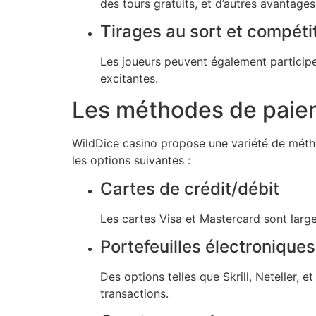
des tours gratuits, et d’autres avantages
Tirages au sort et compéti
Les joueurs peuvent également participer
excitantes.
Les méthodes de paie
WildDice casino propose une variété de méthod
les options suivantes :
Cartes de crédit/débit
Les cartes Visa et Mastercard sont larg
Portefeuilles électroniques
Des options telles que Skrill, Neteller, 
transactions.