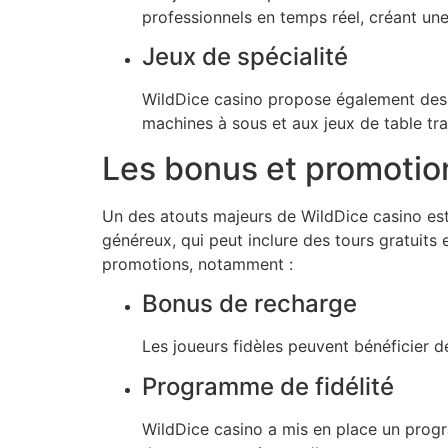
professionnels en temps réel, créant un
Jeux de spécialité
WildDice casino propose également des je
machines à sous et aux jeux de table tra
Les bonus et promotio
Un des atouts majeurs de WildDice casino es
généreux, qui peut inclure des tours gratuit
promotions, notamment :
Bonus de recharge
Les joueurs fidèles peuvent bénéficier d
Programme de fidélité
WildDice casino a mis en place un progr