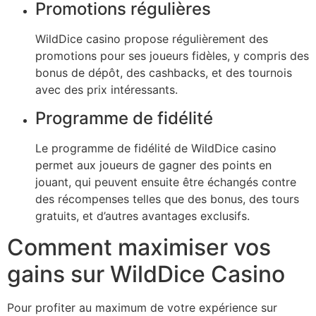
Promotions régulières
WildDice casino propose régulièrement des
promotions pour ses joueurs fidèles, y compris des
bonus de dépôt, des cashbacks, et des tournois
avec des prix intéressants.
Programme de fidélité
Le programme de fidélité de WildDice casino
permet aux joueurs de gagner des points en
jouant, qui peuvent ensuite être échangés contre
des récompenses telles que des bonus, des tours
gratuits, et d’autres avantages exclusifs.
Comment maximiser vos
gains sur WildDice Casino
Pour profiter au maximum de votre expérience sur