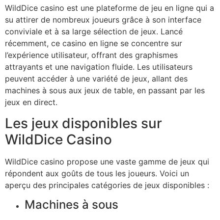
WildDice casino est une plateforme de jeu en ligne qui a
su attirer de nombreux joueurs grâce à son interface
conviviale et à sa large sélection de jeux. Lancé
récemment, ce casino en ligne se concentre sur
l’expérience utilisateur, offrant des graphismes
attrayants et une navigation fluide. Les utilisateurs
peuvent accéder à une variété de jeux, allant des
machines à sous aux jeux de table, en passant par les
jeux en direct.
Les jeux disponibles sur
WildDice Casino
WildDice casino propose une vaste gamme de jeux qui
répondent aux goûts de tous les joueurs. Voici un
aperçu des principales catégories de jeux disponibles :
Machines à sous