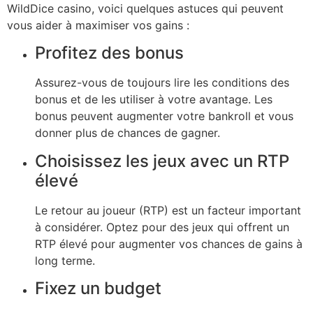
WildDice casino, voici quelques astuces qui peuvent
vous aider à maximiser vos gains :
Profitez des bonus
Assurez-vous de toujours lire les conditions des
bonus et de les utiliser à votre avantage. Les
bonus peuvent augmenter votre bankroll et vous
donner plus de chances de gagner.
Choisissez les jeux avec un RTP
élevé
Le retour au joueur (RTP) est un facteur important
à considérer. Optez pour des jeux qui offrent un
RTP élevé pour augmenter vos chances de gains à
long terme.
Fixez un budget