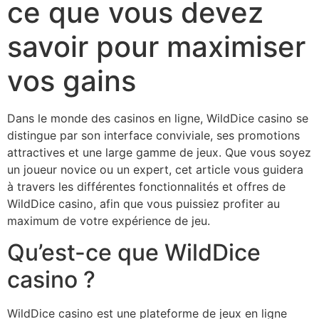
ce que vous devez
savoir pour maximiser
vos gains
Dans le monde des casinos en ligne, WildDice casino se
distingue par son interface conviviale, ses promotions
attractives et une large gamme de jeux. Que vous soyez
un joueur novice ou un expert, cet article vous guidera
à travers les différentes fonctionnalités et offres de
WildDice casino, afin que vous puissiez profiter au
maximum de votre expérience de jeu.
Qu’est-ce que WildDice
casino ?
WildDice casino est une plateforme de jeux en ligne