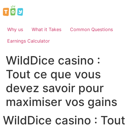
Skip
to
content
Why us
What it Takes
Common Questions
Earnings Calculator
WildDice casino :
Tout ce que vous
devez savoir pour
maximiser vos gains
WildDice casino : Tout