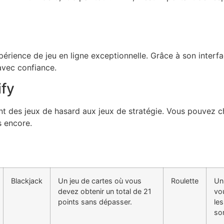
périence de jeu en ligne exceptionnelle. Grâce à son interfac
avec confiance.
ify
t des jeux de hasard aux jeux de stratégie. Vous pouvez cho
s encore.
Blackjack
Un jeu de cartes où vous
Roulette
Un
devez obtenir un total de 21
vo
points sans dépasser.
le
sor