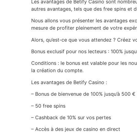
Les avantages de Betify Casino sont nombreu
autres avantages, tels que des free spins et de
Nous allons vous présenter les avantages excl
mesure de profiter pleinement de votre expéri
Alors, qu’est-ce que vous attendez ? Créez v
Bonus exclusif pour nos lecteurs : 100% jusqu
Conditions : le bonus est valable pour les n
la création du compte.
Les avantages de Betify Casino :
– Bonus de bienvenue de 100% jusqu’à 500 €
– 50 free spins
– Cashback de 10% sur vos pertes
– Accès à des jeux de casino en direct