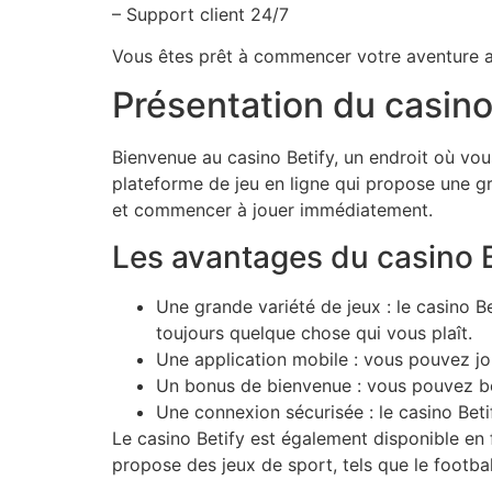
– Support client 24/7
Vous êtes prêt à commencer votre aventure av
Présentation du casino
Bienvenue au casino Betify, un endroit où vous
plateforme de jeu en ligne qui propose une gr
et commencer à jouer immédiatement.
Les avantages du casino B
Une grande variété de jeux : le casino B
toujours quelque chose qui vous plaît.
Une application mobile : vous pouvez jou
Un bonus de bienvenue : vous pouvez bé
Une connexion sécurisée : le casino Beti
Le casino Betify est également disponible en f
propose des jeux de sport, tels que le footbal