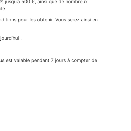
% jusqu’à 500 €, ainsi que de nombreux
le.
itions pour les obtenir. Vous serez ainsi en
ourd’hui !
us est valable pendant 7 jours à compter de