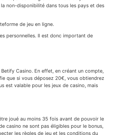
t la non-disponibilité dans tous les pays et des
eforme de jeu en ligne.
es personnelles. Il est donc important de
Betify Casino. En effet, en créant un compte,
fie que si vous déposez 20€, vous obtiendrez
s est valable pour les jeux de casino, mais
 être joué au moins 35 fois avant de pouvoir le
de casino ne sont pas éligibles pour le bonus,
ecter les règles de jeu et les conditions du