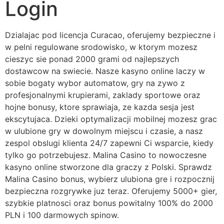
Login
Dzialajac pod licencja Curacao, oferujemy bezpieczne i
w pelni regulowane srodowisko, w ktorym mozesz
cieszyc sie ponad 2000 grami od najlepszych
dostawcow na swiecie. Nasze kasyno online laczy w
sobie bogaty wybor automatow, gry na zywo z
profesjonalnymi krupierami, zaklady sportowe oraz
hojne bonusy, ktore sprawiaja, ze kazda sesja jest
ekscytujaca. Dzieki optymalizacji mobilnej mozesz grac
w ulubione gry w dowolnym miejscu i czasie, a nasz
zespol obslugi klienta 24/7 zapewni Ci wsparcie, kiedy
tylko go potrzebujesz. Malina Casino to nowoczesne
kasyno online stworzone dla graczy z Polski. Sprawdz
Malina Casino bonus, wybierz ulubiona gre i rozpocznij
bezpieczna rozgrywke juz teraz. Oferujemy 5000+ gier,
szybkie platnosci oraz bonus powitalny 100% do 2000
PLN i 100 darmowych spinow.