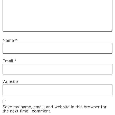
Name
*
Email
*
Website
Save my name, email, and website in this browser for
the next time I comment.