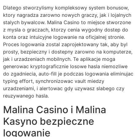
Dlatego stworzylismy kompleksowy system bonusow,
ktory nagradza zarowno nowych graczy, jak i lojalnych
stalych bywalcow. Malina Casino to miejsce stworzone
z mysla o graczach, ktorzy cenia wygodny dostep do
konta oraz intuicyjne logowanie na oficjalnej stronie.
Proces logowania zostal zaprojektowany tak, aby byl
prosty, bezpieczny i dostepny zarowno na komputerze,
jak i urzadzeniach mobilnych. Te aplikacje moga
generowac kryptograficznie losowe hasla niemozliwe
do zgadniecia, auto-fill je podczas logowania eliminujac
typing effort, synchronizowac vault miedzy
urzadzeniami, i alertowac gdy uzywasz slabego czy
reuzywanego hasla.
Malina Casino i Malina
Kasyno bezpieczne
logowanie