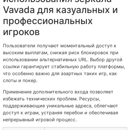
Vavada для казуальных и
профессиональных
игроков
Пользователи получают моментальный доступ к
высоким выплатам, снижая риск блокировок при
использовании альтернативных URL. Выбор другой
ссылки гарантирует стабильную работу платформы,
что особенно важно для азартных таких игр, как
слоты и покер.
Применение дополнительного входа позволяет
избежать технических проблем. Ресурсы,
поддерживающие уникальные адреса, облегчают
доступ к играм, устраняя перебои и обеспечивая
непрерывный игровой процесс.