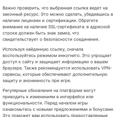
Важно проверить, что выбранная ссылка ведет на
законный ресурс. Это можно сделать, убедившись в
наличии лицензии и сертификации. Обратите
внимание на наличие SSL-сертификата: в адресной
строке должен быть знак замка, что
свидетельствует о безопасности соединения.
Используя найденную ссылку, сначала
воспользуйтесь режимом инкогнито. Это упрощает
доступ к сайту и защищает информацию о вашем
браузере. Также рекомендуется использовать VPN-
сервисы, которые обеспечивают дополнительную
защиту и анонимность при игре.
Регулярные обновления на платформе могут
приводить к изменениям в интерфейсе или
функциональности. Перед началом игры
ознакомьтесь с новыми предложениями и бонусами.
Это поможет вам использовать предоставленные