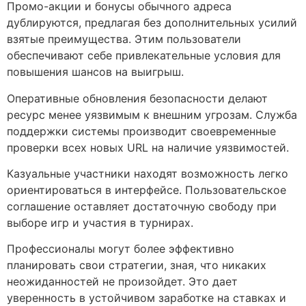
Промо-акции и бонусы обычного адреса
дублируются, предлагая без дополнительных усилий
взятые преимущества. Этим пользователи
обеспечивают себе привлекательные условия для
повышения шансов на выигрыш.
Оперативные обновления безопасности делают
ресурс менее уязвимым к внешним угрозам. Служба
поддержки системы производит своевременные
проверки всех новых URL на наличие уязвимостей.
Казуальные участники находят возможность легко
ориентироваться в интерфейсе. Пользовательское
соглашение оставляет достаточную свободу при
выборе игр и участия в турнирах.
Профессионалы могут более эффективно
планировать свои стратегии, зная, что никаких
неожиданностей не произойдет. Это дает
уверенность в устойчивом заработке на ставках и