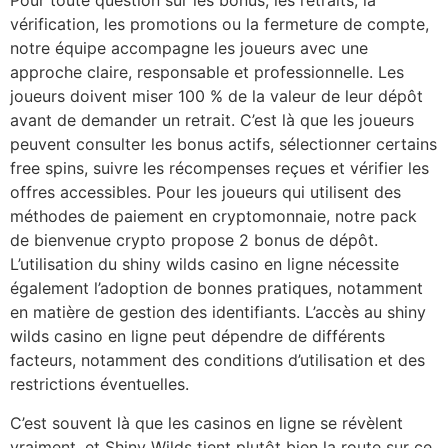
Pour toute question sur les bonus, les retraits, la
vérification, les promotions ou la fermeture de compte,
notre équipe accompagne les joueurs avec une
approche claire, responsable et professionnelle. Les
joueurs doivent miser 100 % de la valeur de leur dépôt
avant de demander un retrait. C’est là que les joueurs
peuvent consulter les bonus actifs, sélectionner certains
free spins, suivre les récompenses reçues et vérifier les
offres accessibles. Pour les joueurs qui utilisent des
méthodes de paiement en cryptomonnaie, notre pack
de bienvenue crypto propose 2 bonus de dépôt.
L’utilisation du shiny wilds casino en ligne nécessite
également l’adoption de bonnes pratiques, notamment
en matière de gestion des identifiants. L’accès au shiny
wilds casino en ligne peut dépendre de différents
facteurs, notamment des conditions d’utilisation et des
restrictions éventuelles.
C’est souvent là que les casinos en ligne se révèlent
vraiment, et Shiny Wilds tient plutôt bien la route sur ce