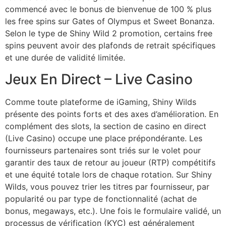
commencé avec le bonus de bienvenue de 100 % plus
les free spins sur Gates of Olympus et Sweet Bonanza.
Selon le type de Shiny Wild 2 promotion, certains free
spins peuvent avoir des plafonds de retrait spécifiques
et une durée de validité limitée.
Jeux En Direct – Live Casino
Comme toute plateforme de iGaming, Shiny Wilds
présente des points forts et des axes d’amélioration. En
complément des slots, la section de casino en direct
(Live Casino) occupe une place prépondérante. Les
fournisseurs partenaires sont triés sur le volet pour
garantir des taux de retour au joueur (RTP) compétitifs
et une équité totale lors de chaque rotation. Sur Shiny
Wilds, vous pouvez trier les titres par fournisseur, par
popularité ou par type de fonctionnalité (achat de
bonus, megaways, etc.). Une fois le formulaire validé, un
processus de vérification (KYC) est généralement