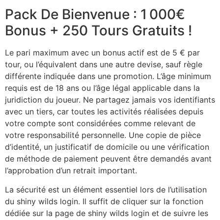
Pack De Bienvenue : 1 000€
Bonus + 250 Tours Gratuits !
Le pari maximum avec un bonus actif est de 5 € par
tour, ou l’équivalent dans une autre devise, sauf règle
différente indiquée dans une promotion. L’âge minimum
requis est de 18 ans ou l’âge légal applicable dans la
juridiction du joueur. Ne partagez jamais vos identifiants
avec un tiers, car toutes les activités réalisées depuis
votre compte sont considérées comme relevant de
votre responsabilité personnelle. Une copie de pièce
d’identité, un justificatif de domicile ou une vérification
de méthode de paiement peuvent être demandés avant
l’approbation d’un retrait important.
La sécurité est un élément essentiel lors de l’utilisation
du shiny wilds login. Il suffit de cliquer sur la fonction
dédiée sur la page de shiny wilds login et de suivre les