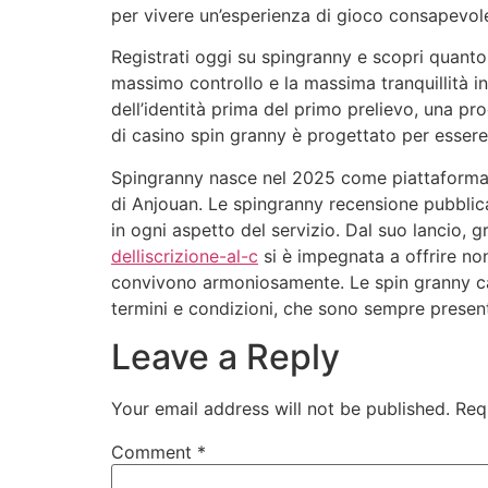
per vivere un’esperienza di gioco consapevole
Registrati oggi su spingranny e scopri quanto 
massimo controllo e la massima tranquillità in
dell’identità prima del primo prelievo, una pr
di casino spin granny è progettato per essere 
Spingranny nasce nel 2025 come piattaforma d
di Anjouan. Le spingranny recensione pubblica
in ogni aspetto del servizio. Dal suo lancio, 
delliscrizione-al-c
si è impegnata a offrire no
convivono armoniosamente. Le spin granny cas
termini e condizioni, che sono sempre presen
Leave a Reply
Your email address will not be published.
Req
Comment
*