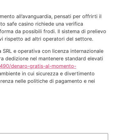
nto all’avanguardia, pensati per offrirti il
to safe casino richiede una verifica
orma da possibili frodi. Il sistema di prelievo
rispetto ad altri operatori del settore.
 SRL e operativa con licenza internazionale
tra dedizione nel mantenere standard elevati
87490/denaro-gratis-al-momento-
 ambiente in cui sicurezza e divertimento
renza nelle politiche di pagamento e nei