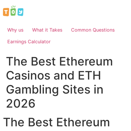
Skip
to
content
Why us
What it Takes
Common Questions
Earnings Calculator
The Best Ethereum
Casinos and ETH
Gambling Sites in
2026
The Best Ethereum