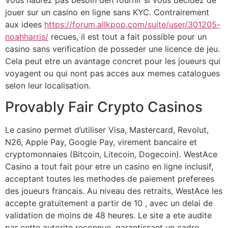
jouer sur un casino en ligne sans KYC. Contrairement
aux idees
https://forum.allkpop.com/suite/user/301205-
noahharris/
recues, il est tout a fait possible pour un
casino sans verification de posseder une licence de jeu.
Cela peut etre un avantage concret pour les joueurs qui
voyagent ou qui nont pas acces aux memes catalogues
selon leur localisation.
Provably Fair Crypto Casinos
Le casino permet d’utiliser Visa, Mastercard, Revolut,
N26, Apple Pay, Google Pay, virement bancaire et
cryptomonnaies (Bitcoin, Litecoin, Dogecoin). WestAce
Casino a tout fait pour etre un casino en ligne inclusif,
acceptant toutes les methodes de paiement preferees
des joueurs francais. Au niveau des retraits, WestAce les
accepte gratuitement a partir de 10 , avec un delai de
validation de moins de 48 heures. Le site a ete audite
par cette autorite reconnue, garantissant un cadre