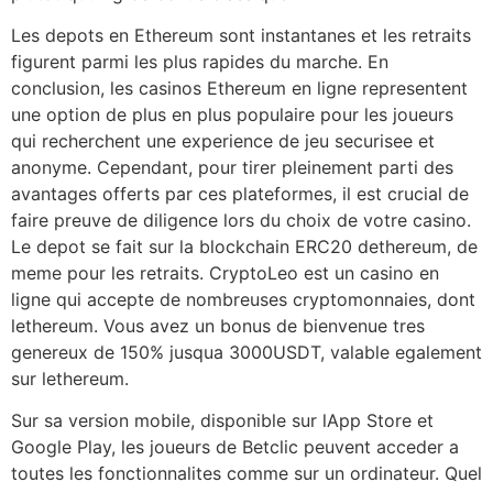
Les depots en Ethereum sont instantanes et les retraits
figurent parmi les plus rapides du marche. En
conclusion, les casinos Ethereum en ligne representent
une option de plus en plus populaire pour les joueurs
qui recherchent une experience de jeu securisee et
anonyme. Cependant, pour tirer pleinement parti des
avantages offerts par ces plateformes, il est crucial de
faire preuve de diligence lors du choix de votre casino.
Le depot se fait sur la blockchain ERC20 dethereum, de
meme pour les retraits. CryptoLeo est un casino en
ligne qui accepte de nombreuses cryptomonnaies, dont
lethereum. Vous avez un bonus de bienvenue tres
genereux de 150% jusqua 3000USDT, valable egalement
sur lethereum.
Sur sa version mobile, disponible sur lApp Store et
Google Play, les joueurs de Betclic peuvent acceder a
toutes les fonctionnalites comme sur un ordinateur. Quel